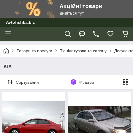
Avtofishka.biz
Товари та послуги
Тюнінг кузова та салону
Дефлекто
KIA
Сортування
0
Фільтри