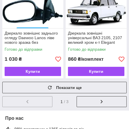
Дзеркало зовнішнє заднього
Дзеркала зовнішні
огляду Daewoo Lanos ліве
універсальні ВАЗ 2105, 2107
нового зразка без
великий хром к-т Elegant
підігрівання
Готово до відправки
Готово до відправки
1 030
860
₴
₴/комплект
Купити
Купити
Показати ще
1
/ 3
Про нас