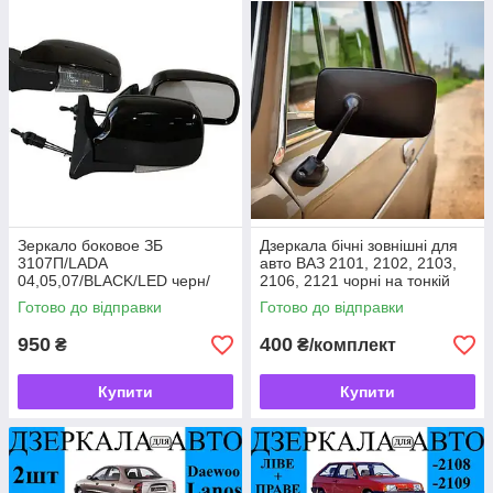
Зеркало боковое ЗБ
Дзеркала бічні зовнішні для
3107П/LADA
авто ВАЗ 2101, 2102, 2103,
04,05,07/BLACK/LED черн/
2106, 2121 чорні на тонкій
пов (ЗБ 3107П BLACK/LED)
ніжці 2ШТ
Готово до відправки
Готово до відправки
950
400
₴
₴/комплект
Купити
Купити