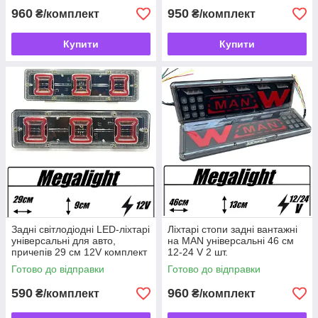
960
950
₴/комплект
₴/комплект
Купити
Купити
Задні світлодіодні LED-ліхтарі
Ліхтарі стопи задні вантажні
універсальні для авто,
на MAN універсальні 46 см
причепів 29 см 12V комплект
12-24 V 2 шт.
2 шт. G-WD26
Готово до відправки
Готово до відправки
590
960
₴/комплект
₴/комплект