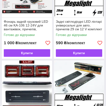
Фонарь задній грузовий LED
Задні світлодіодні LED ліхтарі
46 см KA-106 12-24V для
універсальні для авто,
вантажівок, причепів,
причепів 29 см 12 V комплект
напівпричепів та спецтехніки,
2 шт G-WD24
Готово до відправки
Готово до відправки
універсальні задні стопи
1 000
590
₴/комплект
₴/комплект
Купити
Купити