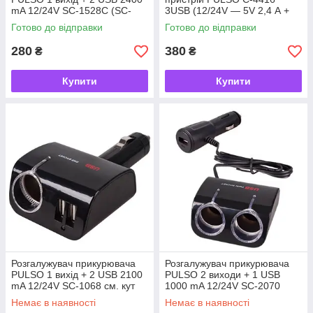
mA 12/24V SC-1528С (SC-
3USB (12/24V — 5V 2,4 А +
1528C)
2х1А) дріт 1 м (C-4416)
Готово до відправки
Готово до відправки
280
380
₴
₴
Купити
Купити
Розгалужувач прикурювача
Розгалужувач прикурювача
PULSO 1 вихід + 2 USB 2100
PULSO 2 виходи + 1 USB
mA 12/24V SC-1068 см. кут
1000 mA 12/24V SC-2070
(SC-1068)
(SC-2070)
Немає в наявності
Немає в наявності