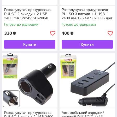
Розгалужувач прикурювача
Розгалужувач прикурювача
PULSO 2 виходи + 2 USB
PULSO 3 виходи + 1 USB
2400 mA 12/24V SC-2004L
2400 mA 12/24V SC-3005 дріт
дріт (SC-2004L)
(SC-3005)
Готово до відправки
Готово до відправки
330
400
₴
₴
Купити
Купити
Розгалужувач прикурювача
Автомобільний зарядний
PULSO 1 вихід + 2 USB 2400
пристрій PULSO C-4416