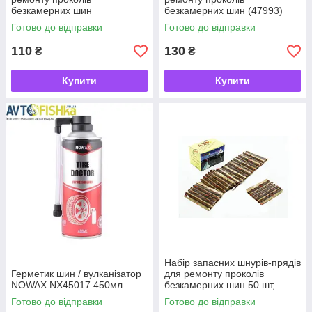
безкамерних шин
безкамерних шин (47993)
Штурмовик/8ед./АС-109
Готово до відправки
Готово до відправки
(АС-109)
110
130
₴
₴
Купити
Купити
Набір запасних шнурів-прядів
Герметик шин / вулканізатор
для ремонту проколів
NOWAX NX45017 450мл
безкамерних шин 50 шт,
ремкомплект
Готово до відправки
Готово до відправки