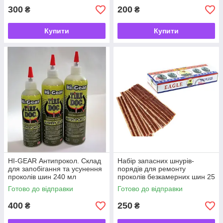
300
200
₴
₴
Купити
Купити
HI-GEAR Антипрокол. Склад
Набір запасних шнурів-
для запобігання та усунення
порядів для ремонту
проколів шин 240 мл
проколів безкамерних шин 25
(HG5308) - Герметик
шт./20 см, ремкомплект
Готово до відправки
Готово до відправки
400
250
₴
₴