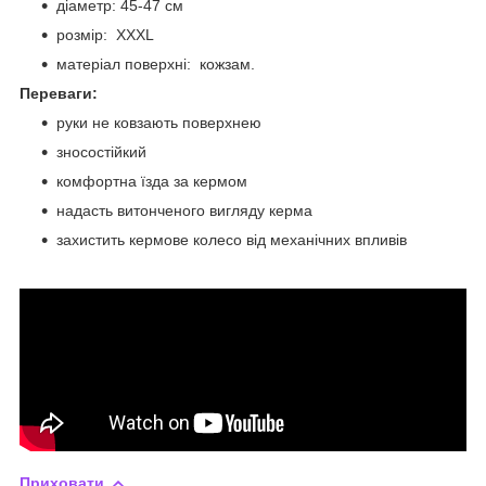
діаметр: 45-47 см
розмір: XХXL
матеріал поверхні: кожзам.
Переваги:
руки не ковзають поверхнею
зносостійкий
комфортна їзда за кермом
надасть витонченого вигляду керма
захистить кермове колесо від механічних впливів
Приховати