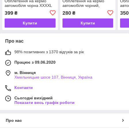
Обплетення на кермо
Обплетення на кермо
Обпл
автомобіля чорна XXXXL
автомобіля чорний,
авто
(47-49 см) обплетення
коричнева нитка XXXL (45-
кори
399
280
350
₴
₴
керма шкірозамінників
47 см) обплетення керма
49 с
шкірозамінника
шкір
Купити
Купити
Про нас
98% позитивних з 1370 відгуків за рік
Працює з 09.06.2020
м. Вінниця
Хмельницьке шосе 107, Вінниця, Україна
Контакти
Сьогодні вихідний
Показати весь графік роботи
Про нас