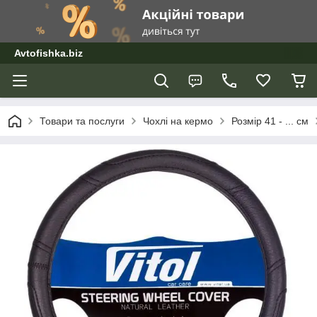
Avtofishka.biz
Товари та послуги
Чохлі на кермо
Розмір 41 - ... см