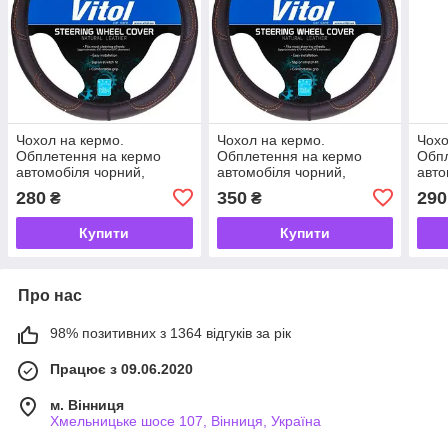
Чохол на кермо.
Чохол на кермо.
Чохо
Обплетення на кермо
Обплетення на кермо
Обпл
автомобіля чорний,
автомобіля чорний,
авто
коричнева нитка XXXL (45-
коричнева нитка XXXL (47-
(45-
280
350
290
₴
₴
47 см) обплетення керма
49 см) обплетення керма
керм
шкірозамінника
шкірозамінника
Купити
Купити
Про нас
98% позитивних з 1364 відгуків за рік
Працює з 09.06.2020
м. Вінниця
Хмельницьке шосе 107, Вінниця, Україна