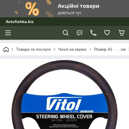
Avtofishka.biz
Товари та послуги
Чохлі на кермо
Розмір 41 - ... см