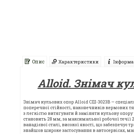
Опис
Характеристики
Інформа
Alloid. Знімач ку
Знімач кульових опор Alloid CШ-3023B — спеціа
поперечної стійкості, наконечників кермових тя
з легкістю витягувати й заміняти кульову опору
становить 28 мм, за максимальної робочої течії 
ванадієвої сталі, високої якості, що забезпечує
знайшов широке застосування в автосервісах, май