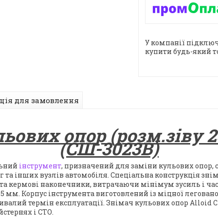
У компанії підключ
купити будь-який т
ція для замовлення
льових опор (розм.зіву 
(СШ-3023B)
льний
інструмент
, призначений для заміни кульових опор, 
г та інших вузлів автомобіля. Спеціальна конструкція знім
 та кермові наконечники, витрачаючи мінімум зусиль і часу
25 мм. Корпус інструмента виготовлений із міцної леговано
 тривалий термін експлуатації. Знімач кульових опор Alloid 
стернях і СТО.