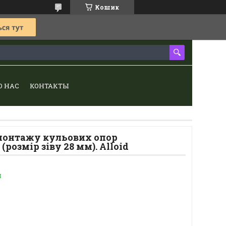
Кошик
О НАС
КОНТАКТЫ
монтажу кульових опор
розмір зіву 28 мм). Alloid
и