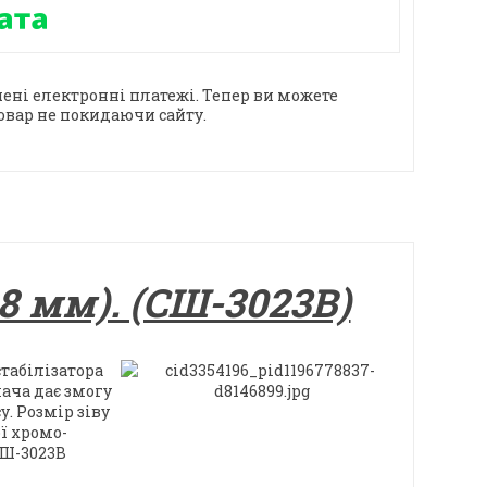
ені електронні платежі. Тепер ви можете
овар не покидаючи сайту.
28 мм). (CШ-3023B)
стабілізатора
ача дає змогу
. Розмір зіву
ї хромо-
CШ-3023B