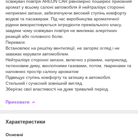
освіжувач повітря AREON CAR рівномірно поширює приємний
аромат у всьому салоні автомобіля й нейтралізує сторонні
неприємні запахи, забезпечуючи високий ступінь комфорту
водієві та пасажирам. Під час виробництва ароматичної
рідини використовуються інгредієнти преміального класу,
завдяки чому освіжувач повітря не викликає алергічних
реакцій або головного болю.
Переваги:
Встановлює на решітку вентиляції, не загоряє огляд і не
заважає керувати автомобілем.
Нейтралізує сторонні запахи, включно з різкими, наприклад,
тютюновим диму, вихлопними газовами, потом, тваринами та
наповнює простір салону ароматом
Підвищує ступінь комфорту та затишку в автомобілі.
Стильний і сучасний зовнішній вигляд.
Зберігає свої властивості на дуже тривалий період.
Приховати
Характеристики
Основні