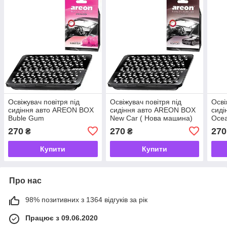
Освіжувач повітря під
Освіжувач повітря під
Осві
сидіння авто AREON BOX
сидіння авто AREON BOX
сиді
Buble Gum
New Car ( Нова машина)
Oce
270
270
270
₴
₴
Купити
Купити
Про нас
98% позитивних з 1364 відгуків за рік
Працює з 09.06.2020