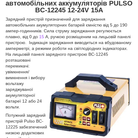
автомобільних аккумуляторів PULSO
BC-12245 12-24V 15A
Зарядний пристрій призначений для заряджання
автомобільних акумуляторних батарей ємністю від 5 до 190
ампер-годинників. Сила струму заряджання регулюється
плавно, від 0 до
15
А, ручкою розміщеним на лицьовій панелі
пристрою. Індикація заряджання виводиться на вбудованому
амперметрі, а режими роботи на світлодіодних індикаторах.
На лицьовій панелі зарядного пристрою ВС-12245
розташовані
перемикачі:
увімкнення/
вимкнення і вибору
вольтажу
заряджуваної
акумуляторної
батареї 12 або 24
вольти.
Потужний зарядний
пристрій Pulso BC-
12225 забезпечений
низкою додаткових