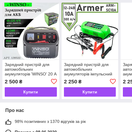
Зарядний пристрій для
Зарядний пристрій для
Заря
автомобільних
автомобільних
авто
акумуляторів 'WINSO' 20 А
акумуляторів імпульсний
акум
12/24 В 48-220 АЧ
12-24 В 10 A 300 А/год
12V/
2 500
2 250
2 2
₴
₴
LCD Armer
Купити
Купити
Про нас
98% позитивних з 1370 відгуків за рік
Працює з 09.06.2020