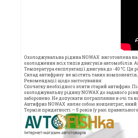
Охолоджувальна рідина NOWAX виготовлена на ба
охолодження всіх типів двигунів автомобілів. А
Температура експлуатації двигуна до -40 °C. Ц
Склад антифризу не містить таких компонентів, я
Рекомендації щодо застосування:
Спочатку необхідного злити старий антифриз. П
охолоджувальну рідину NOWAX до заданого рівня
заборонено. Не допускати потрапляння в очі та н
Антифриз NOWAX являє собою концентрат, який пос
Термін придатності — 5 років (у разі правильного