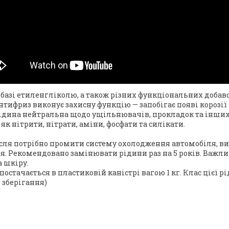
зі етиленгліколю, а також різних функціональних добаво
нтифриз виконує захисну функцію — запобігає появі корозії
я рідина нейтральна щодо ущільнювачів, прокладок та інш
к нітрити, нітрати, аміни, фосфати та силікати.
ісля потрібно промити систему охолодження автомобіля, в
. Рекомендовано замінювати рідини раз на 5 років. Важл
а шкіру.
тачається в пластиковій каністрі вагою 1 кг. Клас цієї рід
 зберігання)