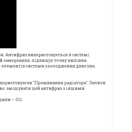
к. Антифриз використовується в системі
 й замерзання, підвищує точку кипіння.
их елементів системи охолодження двигуна.
икористовуючи "Промивання радіатора". Залити
иво: змішувати цей антифриз з іншими
ини — G11.