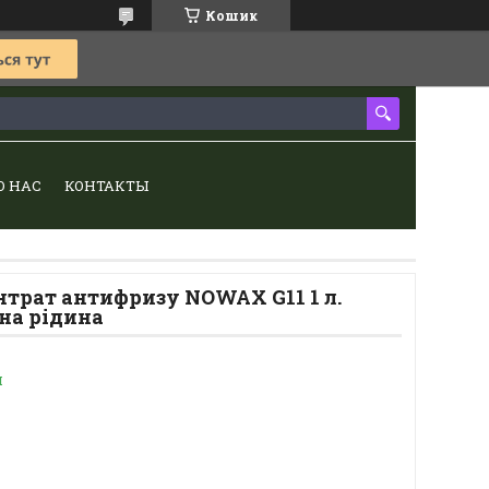
Кошик
О НАС
КОНТАКТЫ
нтрат антифризу NOWAX G11 1 л.
на рідина
и