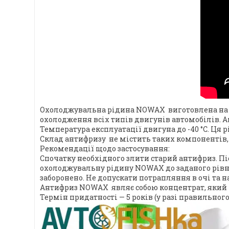
Охолоджувальна рідина NOWAX виготовлена на ба
охолодження всіх типів двигунів автомобілів. А
Температура експлуатації двигуна до -40 °C. Ц
Склад антифризу не містить таких компонентів, я
Рекомендації щодо застосування:
Спочатку необхідного злити старий антифриз. П
охолоджувальну рідину NOWAX до заданого рівня
заборонено. Не допускати потрапляння в очі та н
Антифриз NOWAX являє собою концентрат, який пос
Термін придатності — 5 років (у разі правильного