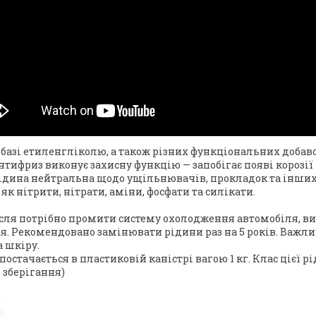
зі етиленгліколю, а також різних функціональних добаво
нтифриз виконує захисну функцію — запобігає появі корозії
я рідина нейтральна щодо ущільнювачів, прокладок та інш
к нітрити, нітрати, аміни, фосфати та силікати.
ісля потрібно промити систему охолодження автомобіля, в
. Рекомендовано замінювати рідини раз на 5 років. Важл
а шкіру.
тачається в пластиковій каністрі вагою 1 кг. Клас цієї рід
 зберігання)