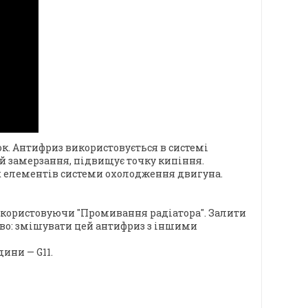
к. Антифриз використовується в системі
 й замерзання, підвищує точку кипіння.
их елементів системи охолодження двигуна.
икористовуючи "Промивання радіатора". Залити
иво: змішувати цей антифриз з іншими
ини — G11.