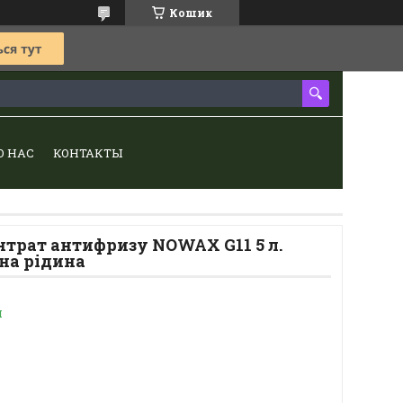
Кошик
О НАС
КОНТАКТЫ
нтрат антифризу NOWAX G11 5 л.
на рідина
и