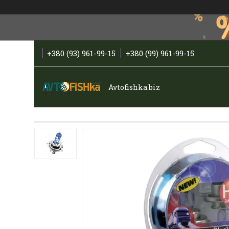
+380 (93) 961-99-15
+380 (99) 961-99-15
Avtofishka.biz