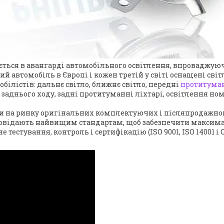
ється в авангарді автомобільного освітлення, впроваджуюч
гий автомобіль в Європі і кожен третій у світі оснащені св
білістів: дальнє світло, ближнє світло, передні
протитума
і заднього ходу, задні протитуманні ліхтарі, освітлення ном
луги на ринку оригінальних комплектуючих і післяпродажно
повідають найвищим стандартам, щоб забезпечити максима
 тестування, контроль і сертифікацію (ISO 9001, ISO 14001 і