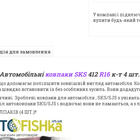
У компанії підключ
купити будь-який т
ція для замовлення
Автомобільні
ковпаки
SKS
412
R16
к-т 4 шт
, що допомагає поліпшити зовнішній вигляд автомобіля. Ко
а швидко встановити їх без особливих зусиль. Вони додад
ччині. Зроблені ковпаки для автомобіля
, SKS/SJS з унікал
 автоковпаки SKS/SJS і водночас вони не ламаються, а з л
АКІВ (4 ШТ.)!!