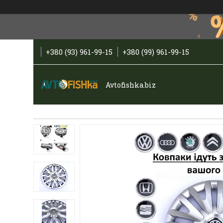
+380 (93) 961-99-15
+380 (99) 961-99-15
Avtofishka.biz