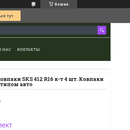
Кошик
О НАС
КОНТАКТЫ
овпаки SKS 412 R16 к-т 4 шт. Ковпаки
отипом авто
и
лект