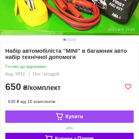
Набір автомобіліста "MINI" в багажник авто
набір технічної допомоги
Готово до відправки
Код: 9932
Опт і роздріб
650
₴/комплект
630 ₴
від 10 комплектів
Купити
або
Купити з