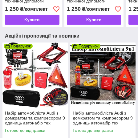
технічної допомоги
технічної допомоги
техн
1 250
1 250
1 2
₴/комплект
₴/комплект
Купити
Купити
Акційні пропозиції та новинки
Подарунок
Подарунок
Набір автомобіліста Audi з
Набір автомобіліста Audi з
домкратом та компресором 9
домкратом та компресором 9
одиниць автонабір тех
одиниць автонабір тех
допомоги
допомоги
Готово до відправки
Готово до відправки