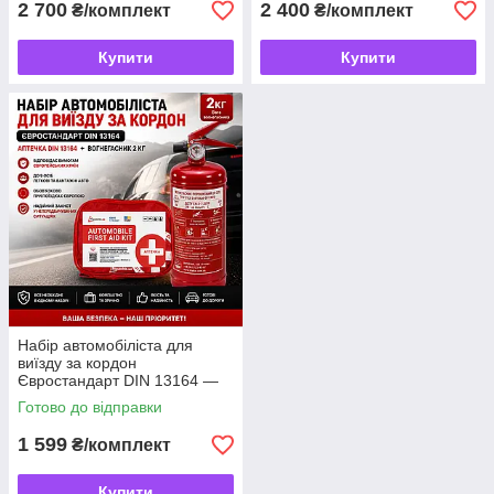
2 700
2 400
₴/комплект
₴/комплект
Купити
Купити
Набір автомобіліста для
виїзду за кордон
Євростандарт DIN 13164 —
автомобільна аптечка DIN
Готово до відправки
13164 + вогнегасник
порошковий 2 кг
1 599
₴/комплект
Купити