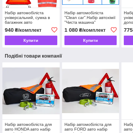
Набір автомобіліста
Набір автомобіліста
Набі
універсальний, сумка в
"Clean car".Набір автохімії
унів
багажник авто
"Чиста машина"
допо
стан
940
1 080
775
₴/комплект
₴/комплект
Купити
Купити
Подібні товари компанії
Набір автомобіліста для
Набір автомобіліста для
Набі
авто HONDA авто набір
авто FORD авто набір
авто