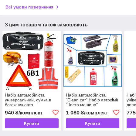
Всі умови повернення
З цим товаром також замовляють
Набір автомобіліста
Набір автомобіліста
Набі
універсальний, сумка в
"Clean car".Набір автохімії
унів
багажник авто
"Чиста машина"
допо
стан
940
1 080
775
₴/комплект
₴/комплект
Купити
Купити