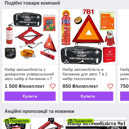
Подібні товари компанії
Набір автомобіліста з
Набір автомобіліста в
Набі
домкратом універсальний
багажник для авто 7 в 1
унів
авто набір в багажник з 7
набір техопомоги
авто
товарів
1 500
850
750
₴/комплект
₴/комплект
Купити
Купити
Акційні пропозиції та новинки
Подарунок
Подарунок