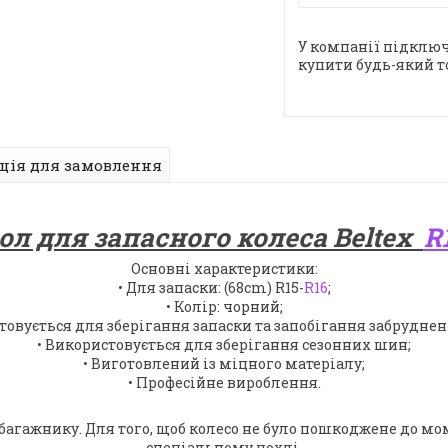
У компанії підключ
купити будь-який т
ція для замовлення
ол для запасного колеса Beltex
R
Основні характеристики:
• Для запаски: (68cm) R15-
R16
;
• Колір: чорний;
товується для зберігання запаски та запобігання забрудне
• Використовується для зберігання сезонних шин;
• Виготовлений із міцного матеріалу;
• Професійне вироблення.
багажнику. Для того, щоб колесо не було пошкоджене до мо
спеціальному чохлі.