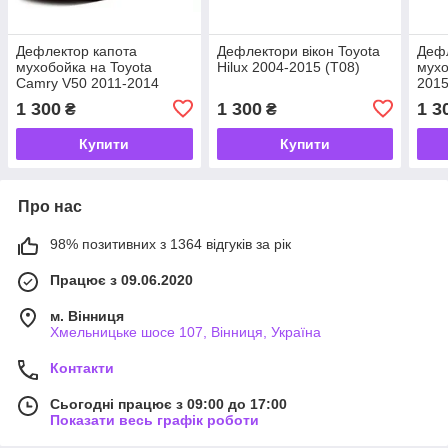
Дефлектор капота
Дефлектори вікон Toyota
Дефл
мухобойка на Toyota
Hilux 2004-2015 (T08)
мухо
Camry V50 2011-2014
2015
(Тойота Камрі) EuroCap
Eur
1 300
1 300
1 3
₴
₴
Купити
Купити
Про нас
98% позитивних з 1364 відгуків за рік
Працює з 09.06.2020
м. Вінниця
Хмельницьке шосе 107, Вінниця, Україна
Контакти
Сьогодні працює з 09:00 до 17:00
Показати весь графік роботи