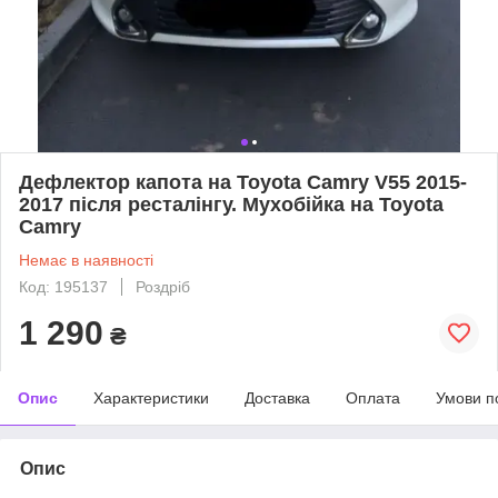
Дефлектор капота на Toyota Camry V55 2015-
2017 після ресталінгу. Мухобійка на Toyota
Camry
Немає в наявності
Код: 195137
Роздріб
1 290
₴
Опис
Характеристики
Доставка
Оплата
Умови п
Опис