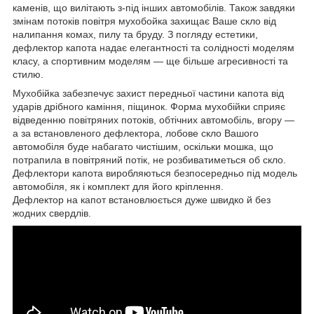
каменів, що вилітають з-під інших автомобілів. Також завдяки
змінам потоків повітря мухобойка захищає Ваше скло від
налипання комах, пилу та бруду. З погляду естетики,
дефлектор капота надає елегантності та солідності моделям
класу, а спортивним моделям — ще більше агресивності та
стилю.
Мухобійка забезпечує захист передньої частини капота від
ударів дрібного каміння, піщинок. Форма мухобійки сприяє
відведенню повітряних потоків, обтічних автомобіль, вгору —
а за встановленого дефлектора, лобове скло Вашого
автомобіля буде набагато чистішим, оскільки мошка, що
потрапила в повітряний потік, не розбиватиметься об скло.
Дефлектори капота виробляються безпосередньо під модель
автомобіля, як і комплект для його кріплення.
Дефлектор на капот встановлюється дуже швидко й без
жодних свердлів.