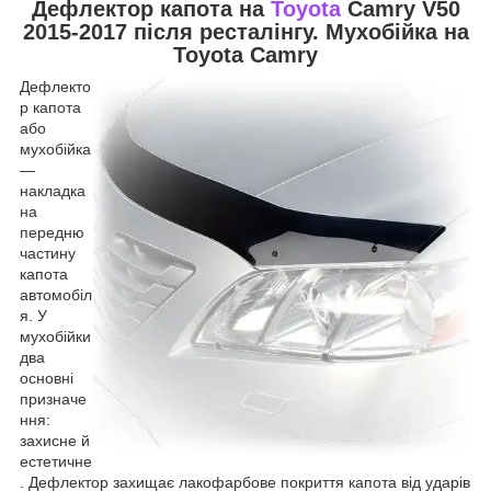
Дефлектор капота на
Toyota
Camry V50
2015-2017 після ресталінгу. Мухобійка на
Toyota Camry
Дефлекто
р капота
або
мухобійка
—
накладка
на
передню
частину
капота
автомобіл
я. У
мухобійки
два
основні
призначе
ння:
захисне й
естетичне
. Дефлектор захищає лакофарбове покриття капота від ударів