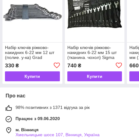
Набір ключів ріжково-
Набір ключів ріжково-
Набі
накидних 6-22 мм 12 шт
накидних 6-22 мм 15 шт
наки
(полие. у-ка) Grad
(тканина. чохол) Sigma
мм (
330
740
660
₴
₴
Купити
Купити
Про нас
98% позитивних з 1371 відгука за рік
Працює з 09.06.2020
м. Вінниця
Хмельницьке шосе 107, Вінниця, Україна