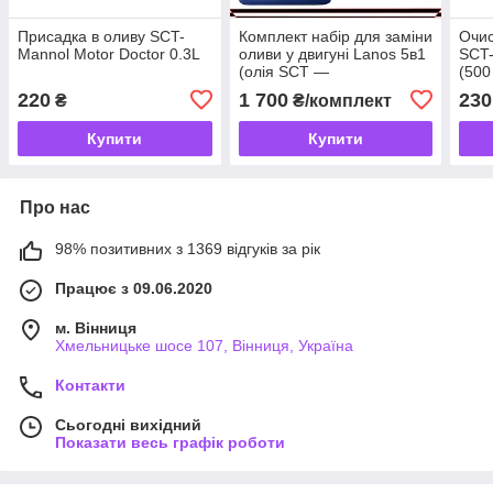
Присадка в оливу SCT-
Комплект набір для заміни
Очис
Mannol Motor Doctor 0.3L
оливи у двигуні Lanos 5в1
SCT-
(олія SCT —
(500
MANNOL10W-40 5 л + 4
220
1 700
230
₴
₴/комплект
фільтри)
Купити
Купити
Про нас
98% позитивних з 1369 відгуків за рік
Працює з 09.06.2020
м. Вінниця
Хмельницьке шосе 107, Вінниця, Україна
Контакти
Сьогодні вихідний
Показати весь графік роботи