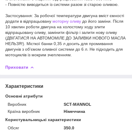
- Повністю виводиться із системи разом зі старою оливою.
Застосування: За робочої температури двигуна вміст ємності
додати в відпрацьовану
моторну оливу
до його заміни. Після
10 хвилин роботи двигуна на холостому ходу злити
відпрацьовану оливу, замінити фільтр і залити нову оливу
(ДВІГАТИСЯ НА АВТОМОМІЛЕ ДО ЗАЛИВКИ НОВОГО МАСЛА
НЕЛЬЗЯ!). Місткої банки 0,35 л досить для промивання
двигунів з об'ємом оливної системи до 6 л. Не підходить для
мотоциклів із мокрим зчепленням.
Приховати
Характеристики
Основні атрибути
Виробник
SCT-MANNOL
Країна виробник
Німеччина
Користувальницькі характеристики
Обсяг
350.0