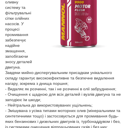
оливну
систему та
фільтрувальні
сітки олійних
насосів. У
процесі
промивання
забезпечує
надійне
змащення,
запобігаючи
зносу деталей
двигуна.
Завдяки мийно-диспергувальним присадкам унікального
складу гарантує високоефективне та безпечне видалення
нагару, зокрема з днища поршня;
- Видаляє як розчинні, так і не розчинні в олії забруднення;
- Очищення є щадною для всіх деталей і вузлів двигуна та не
заподіює їм шкоди;
- Нейтральна до використовуваних ущільнень;
- Змішувана з усіма типами моторних олив (мінеральними та
синтетичними тощо) і застосовується для промивання будь-
яких бензинових і дизельних двигунів із, турбонаддувом і без,
із системами очищення відпрацьованих газів і без них;