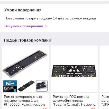
Умови повернення
Повернення товару впродовж 14 днів за рахунок покупця
Всі умови повернення
Подібні товари компанії
Рамка номерного знака
Рамка під ГОС номера
Рамк
під євро номера 1 шт.
автомобіля книжка
авто
РН-50050. Рамка номерів
"Героям Слава!". Номерна
"UK
неіржавка сталь
рамка патріотична
патр