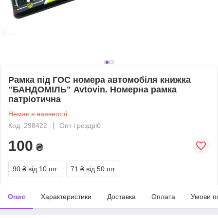
Рамка під ГОС номера автомобіля книжка
"БАНДОМІЛЬ" Avtovin. Номерна рамка
патріотична
Немає в наявності
Код: 298422
Опт і роздріб
100
₴
90 ₴
від 10 шт.
71 ₴
від 50 шт.
Опис
Характеристики
Доставка
Оплата
Умови п