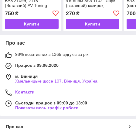
ВАЗ 21099, 2115
з стопом ЗАЗ 1102 Таврія
ВАЗ 
(Вставний) AV-Tuning
(вставний) козирок,
(ско
козирок, вітровик,
вітровик, заднього скла.
вітр
750
270
700
₴
₴
заднього скла
Купити
Купити
Про нас
98% позитивних з 1365 відгуків за рік
Працює з 09.06.2020
м. Вінниця
Хмельницьке шосе 107, Вінниця, Україна
Контакти
Сьогодні працює з 09:00 до 13:00
Показати весь графік роботи
Про нас