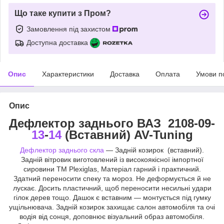
Що таке купити з Пром?
Замовлення під захистом
Доступна доставка
Опис
Характеристики
Доставка
Оплата
Умови п
Опис
Дефлектор заднього ВАЗ 2108-09-
13
-
14
(Вставний) AV-Tuning
Дефлектор заднього скла
— Задній козирок (вставний).
Задній вітровик виготовлений із високоякісної імпортної
сировини ТМ Plexiglas, Матеріал гарний і практичний.
Здатний переносити спеку та мороз. Не деформується й не
лускає. Досить пластичний, щоб переносити несильні удари
гілок дерев тощо. Дашок є вставним — монтується під гумку
ущільнювача. Задній козирок захищає салон автомобіля та очі
водія від сонця, доповнює візуальний образ автомобіля.