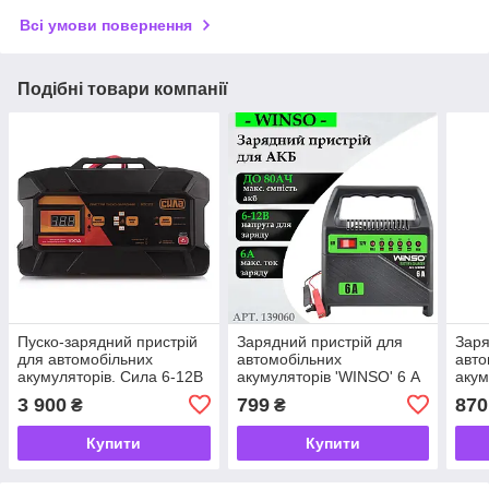
Всі умови повернення
Подібні товари компанії
Пуско-зарядний пристрій
Зарядний пристрій для
Заря
для автомобільних
автомобільних
авто
акумуляторів. Сила 6-12В
акумуляторів 'WINSO' 6 А
акум
15А, старт 100А.
6-12 В ДО 80 АЧ
6-12
3 900
799
870
₴
₴
Купити
Купити