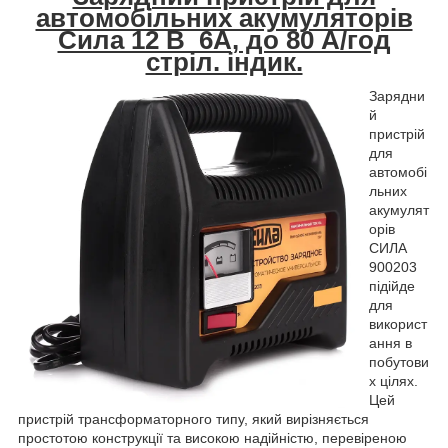
автомобільних акумуляторів
Сила 12 В 6A, до 80 А/год
стріл. індик.
Зарядни
й
пристрій
для
автомобі
льних
акумулят
орів
СИЛА
900203
підійде
для
використ
ання в
побутови
х цілях.
Цей
пристрій трансформаторного типу, який вирізняється
простотою конструкції та високою надійністю, перевіреною