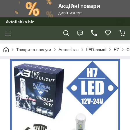
Avtofishka.biz
Товари та послуги
Автосвітло
LED-лампі
Н7
С