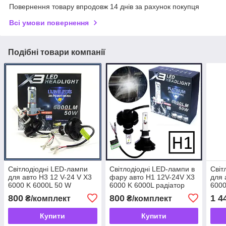
Повернення товару впродовж 14 днів за рахунок покупця
Всі умови повернення
Подібні товари компанії
Світлодіодні LED-лампи
Світлодіодні LED-лампи в
Світ
для авто H3 12 V-24 V X3
фару авто H1 12V-24V X3
для 
6000 K 6000L 50 W
6000 K 6000L радіатор
6000
радіатор
охол
800
800
1 4
₴/комплект
₴/комплект
Купити
Купити