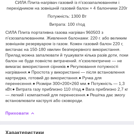
СИЛА Плита-нагрівач газовий із п'єзозапалюванням і
перехідником на зовнішній газовий балон + 4 балончики 220г
Потужність: 1300 Вт
Витрата: 100 г/год
СИЛА Плита портативна газова нагрівач 960503 з
п'єзозапалюванням. Живлення балонами: 220 г. або великим
зовнішнім резервуаром із газом. Кожен газовий балон 220 г,
вистачає на 150-180 хвилин безперервного використання.
Прилад можна запалювати й тушкувати кілька разів доти, поки
балон не буде повністю витрачений. п'єзоелектричне — не
вимагає використання сірників.● Регулювання потужності
нагрівання.● Простота у використанні — після встановлення
картриджа, готовий до використання.● Ручка для
перенесення.● Розміри 300×200×260 мм.● Потужність — 1,3
кВт.● Витрата газу приблизно 110 г/год.● Вага приблизно 2,7 кг
— легкий і компактний для перенесення.● Решітка дає змогу
встановлювати каструлі або сковороди.
Приховати
Характеристики