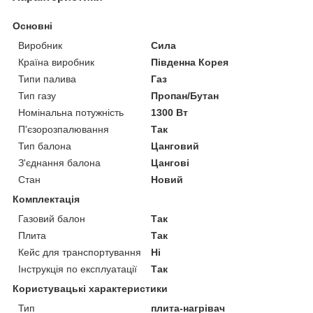
Основні
Виробник
Сила
Країна виробник
Південна Корея
Типи палива
Газ
Тип газу
Пропан/Бутан
Номінальна потужність
1300 Вт
П'єзорозпалювання
Так
Тип балона
Цанговий
З'єднання балона
Цангові
Стан
Новий
Комплектація
Газовий балон
Так
Плита
Так
Кейс для транспортування
Ні
Інструкція по експлуатації
Так
Користувацькi характеристики
Тип
плита-нагрівач