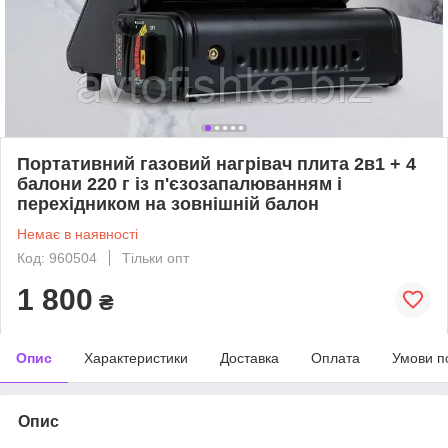
Портативний газовий нагрівач плита 2в1 + 4
балони 220 г із п'єзозапалюванням і
перехідником на зовнішній балон
Немає в наявності
Код: 960504
Тільки опт
1 800
₴
Опис
Характеристики
Доставка
Оплата
Умови п
Опис