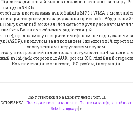
Підсвітка дисплея й кнопок однакова, зеленого кольору. Р
напруга 9-12 В.
строї для програвання аудіофайлів MP3 і WMA, з можливі
на використовувати для заряджання пристроїв. Вбудований
. Пошук станцій може здійснюється вручну або автоматичн
 пам'ять Ваших улюблених радіостанцій.
s-free), що дає змогу говорити телефоном, не відпускаючи к
уді (A2DP), з пошуком за виконавцем і композицій, прости
сполученням і керуванням звуком.
нітолу інтегрований підсилювач потужності на 4 канали, 
ний mini-jack стереовхід AUX, роз'єм ISO, лінійний стереових
Комплектація: магнітола, ISO-роз'єм, інструкція.
Сайт створений на маркетплейсі
Prom.ua
AVTOFISHKA |
Поскаржитися на контент
|
Політика конфіденційності
Select Language
▼