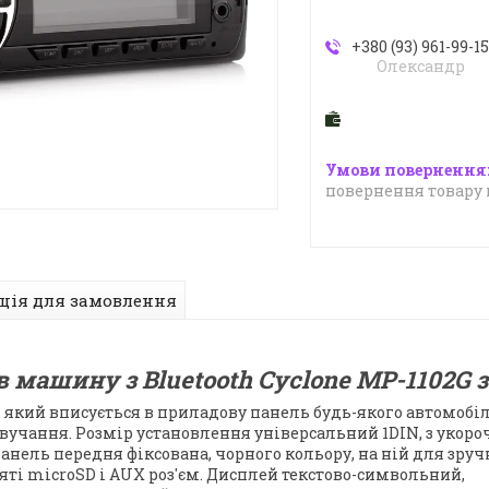
+380 (93) 961-99-1
Олександр
повернення товару 
ція для замовлення
в машину з Bluetooth Cyclone MP-1102G з
який вписується в приладову панель будь-якого автомобіля
вучання. Розмір установлення універсальний 1DIN, з укор
нель передня фіксована, чорного кольору, на ній для зруч
яті microSD і AUX роз'єм. Дисплей текстово-символьний,