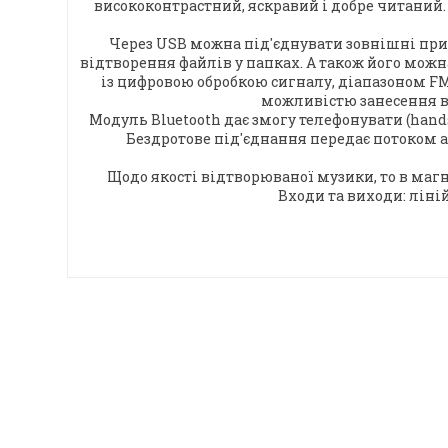
висококонтрастний, яскравий і добре читаний. 
Через USB можна під'єднувати зовнішні при
відтворення файлів у папках. А також його мож
із цифровою обробкою сигналу, діапазоном FM
можливістю занесення в
Модуль Bluetooth дає змогу телефонувати (hand
Бездротове під'єднання передає потоком а
Щодо якості відтворюваної музики, то в маг
Входи та виходи: ліній