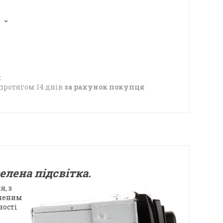
5
протягом 14 днів
за рахунок покупця
елена підсвітка.
, з
оченим
ності