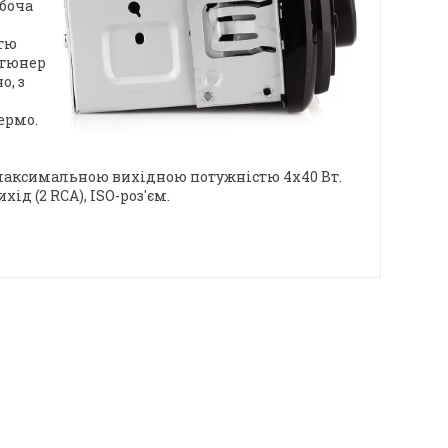
обоча
стю
 тюнер
о, з
ермо.
м
з максимальною вихідною потужністю 4х40 Вт.
ід (2 RCA), ISO-роз'єм.