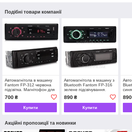
Подібні товари компанії
Автомагнітола в машину
Автомагнітола в машину з
Авто
Fantom FP-312 червона
Bluetooth Fantom FP-316
Blue
підсвітка. Магнітофон для
зелене підсвічування.
синя
авто
Магнітофон для авто
Магн
700
890
890
₴
₴
Купити
Купити
Акційні пропозиції та новинки