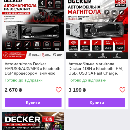
Автомагнітола Decker
Автомобільна магнітола
FM/USB/AUX/MP3 з Bluetooth,
Decker 1DIN з Bluetooth, FM,
DSP процесором, знімною
USB, USB 3A Fast Charge,
панеллю, автомобільна
microSD, AUX, MP3/WMA,
Готово до відправки
Готово до відправки
магнітола
підтримкою CarMedia
2 670
3 199
₴
₴
Купити
Купити