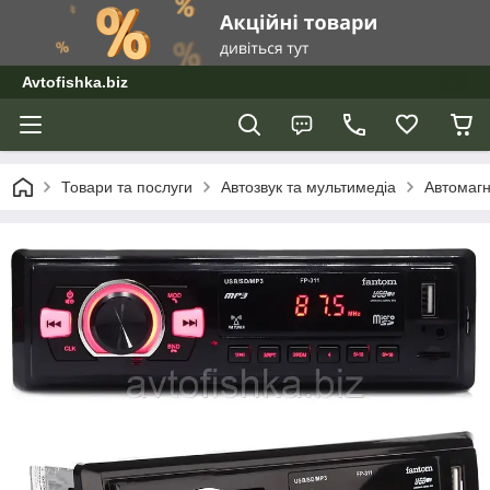
Avtofishka.biz
Товари та послуги
Автозвук та мультимедіа
Автомагн