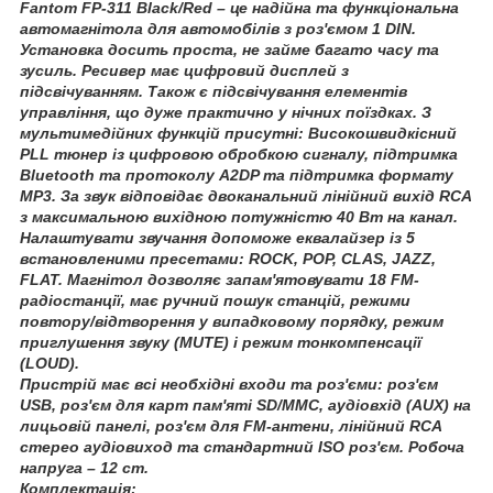
Fantom FP-311 Black/Red – це надійна та функціональна
автомагнітола для автомобілів з роз'ємом 1 DIN.
Установка досить проста, не займе багато часу та
зусиль. Ресивер має цифровий дисплей з
підсвічуванням. Також є підсвічування елементів
управління, що дуже практично у нічних поїздках. З
мультимедійних функцій присутні: Високошвидкісний
PLL тюнер із цифровою обробкою сигналу, підтримка
Bluetooth та протоколу A2DP та підтримка формату
MP3. За звук відповідає двоканальний лінійний вихід RCA
з максимальною вихідною потужністю 40 Вт на канал.
Налаштувати звучання допоможе еквалайзер із 5
встановленими пресетами: ROCK, POP, CLAS, JAZZ,
FLAT. Магнітол дозволяє запам'ятовувати 18 FM-
радіостанції, має ручний пошук станцій, режими
повтору/відтворення у випадковому порядку, режим
приглушення звуку (MUTE) і режим тонкомпенсації
(LOUD).
Пристрій має всі необхідні входи та роз'єми: роз'єм
USB, роз'єм для карт пам'яті SD/MMC, аудіовхід (AUX) на
лицьовій панелі, роз'єм для FM-антени, лінійний RCA
стерео аудіовиход та стандартний ISO роз'єм. Робоча
напруга – 12 ст.
Комплектація: