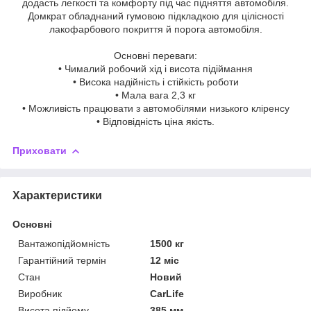
додасть легкості та комфорту під час підняття автомобіля.
Домкрат обладнаний гумовою підкладкою для цілісності
лакофарбового покриття й порога автомобіля.
Основні переваги:
• Чималий робочий хід і висота підіймання
• Висока надійність і стійкість роботи
• Мала вага 2,3 кг
• Можливість працювати з автомобілями низького кліренсу
• Відповідність ціна якість.
Приховати
Характеристики
Основні
Вантажопідйомність
1500 кг
Гарантійний термін
12 міс
Стан
Новий
Виробник
CarLife
Висота підйому
385 мм