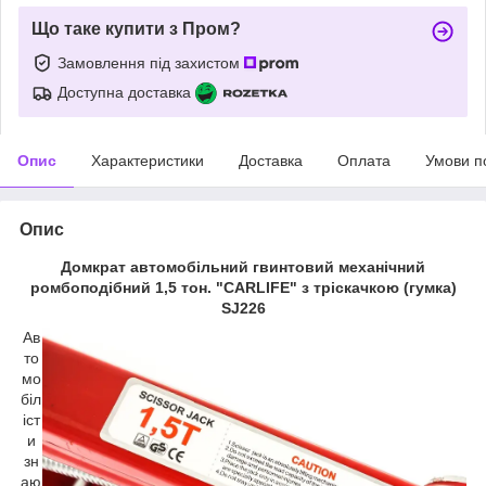
Що таке купити з Пром?
Замовлення під захистом
Доступна доставка
Опис
Характеристики
Доставка
Оплата
Умови п
Опис
Домкрат автомобільний гвинтовий механічний
ромбоподібний 1,5 тон. "CARLIFE" з тріскачкою (гумка)
SJ226
Ав
то
мо
біл
іст
и
зн
аю