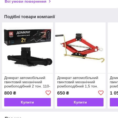
Всі умови повернення
Подібні товари компанії
Домкрат автомобільний
Домкрат автомобільний
Домк
гвинтовий механічний
гвинтовий механічний
гвин
ромбоподібний 2 тон. 110-
ромбоподібний 1,5 тон.
ромб
405мм Dk DK52-1010
"CARLIFE" (резинка)
"БЕЛ
800
650
1 0
₴
₴
SJ222
тріс
Купити
Купити