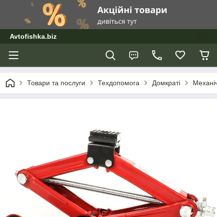
Avtofishka.biz
Товари та послуги
Техдопомога
Домкраті
Механі