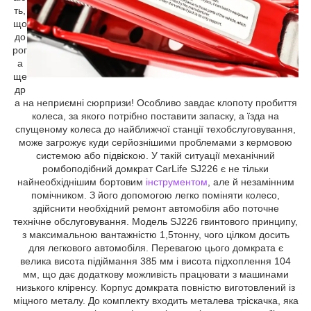
ть,
що
до
рог
а
ще
др
а на неприємні сюрпризи! Особливо завдає клопоту пробиття
колеса, за якого потрібно поставити запаску, а їзда на
спущеному колеса до найближчої станції техобслуговування,
може загрожує куди серйознішими проблемами з кермовою
системою або підвіскою. У такій ситуації механічний
ромбоподібний домкрат CarLife SJ226 є не тільки
найнеобхіднішим бортовим
інструментом
, але й незамінним
помічником. З його допомогою легко поміняти колесо,
здійснити необхідний ремонт автомобіля або поточне
технічне обслуговування. Модель SJ226 гвинтового принципу,
з максимальною вантажністю 1,5тонну, чого цілком досить
для легкового автомобіля. Перевагою цього домкрата є
велика висота підіймання 385 мм і висота підхоплення 104
мм, що дає додаткову можливість працювати з машинами
низького кліренсу. Корпус домкрата повністю виготовлений із
міцного металу. До комплекту входить металева тріскачка, яка