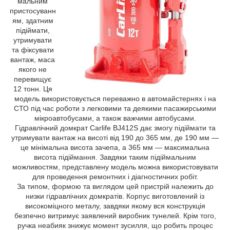
мальним
пристосуванн
ям, здатним
підіймати,
утримувати
та фіксувати
вантаж, маса
якого не
перевищує
12 тонн. Ця
модель використовується переважно в автомайстернях і на
СТО під час роботи з легковими та деякими пасажирськими
мікроавтобусами, а також важчими автобусами.
Гідравлічний домкрат Carlife BJ412S дає змогу підіймати та
утримувати вантаж на висоті від 190 до 365 мм, де 190 мм —
це мінімальна висота зачепа, а 365 мм — максимальна
висота підіймання. Завдяки таким підіймальним
можливостям, представлену модель можна використовувати
для проведення ремонтних і діагностичних робіт.
За типом, формою та виглядом цей пристрій належить до
низки гідравлічних домкратів. Корпус виготовлений із
високоміцного металу, завдяки якому вся конструкція
безпечно витримує заявлений виробник тунелей. Крім того,
ручка неабияк знижує момент зусилля, що робить процес