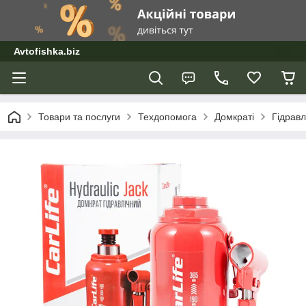
Avtofishka.biz
Товари та послуги
Техдопомога
Домкраті
Гідравл