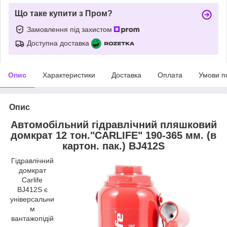
Що таке купити з Пром?
Замовлення під захистом
Доступна доставка
Опис
Характеристики
Доставка
Оплата
Умови п
Опис
Автомобільний гідравлічний пляшковий
домкрат 12 тон."CARLIFE" 190-365 мм. (в
картон. пак.) BJ412S
Гідравлічний
домкрат
Carlife
BJ412S є
універсальни
м
вантажопідій