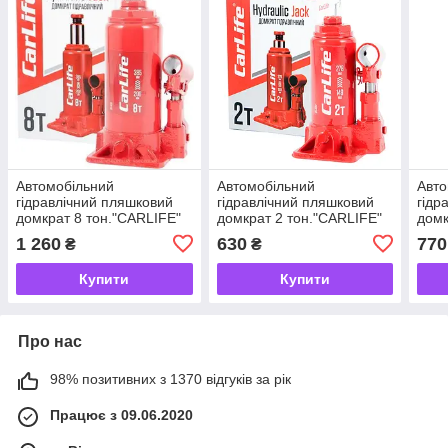
Автомобільний
Автомобільний
Авто
гідравлічний пляшковий
гідравлічний пляшковий
гідр
домкрат 8 тон."CARLIFE"
домкрат 2 тон."CARLIFE"
домк
200-385 мм. (в картон.
148-278мм. (в картон.
180-
1 260
630
770
₴
₴
пак.) BJ408
пак.) BJ402
пак.
Купити
Купити
Про нас
98% позитивних з 1370 відгуків за рік
Працює з 09.06.2020