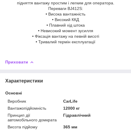
підняття вантажу простим і легким для оператора.
Переваги BJ412S:
• Висока вантажність
• Високий ККД
• Плавний хід штока
• Невисокий момент зусилля
• Фіксація вантажу на певній висоті
• Тривалий термін експлуатації
Приховати
Характеристики
Основні
Виробник
CarLife
Вантажопідйомність
12000 кг
Принцип дії
Гідравлічний
автомобільного домкрата
Висота підйому
365 мм