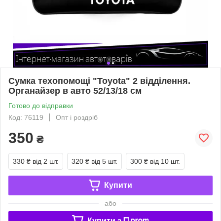
Сумка техопомощі "Toyota" 2 відділення.
Органайзер в авто 52/13/18 см
Готово до відправки
Код: 76119
Опт і роздріб
350
₴
330 ₴
від 2 шт.
320 ₴
від 5 шт.
300 ₴
від 10 шт.
Купити
або
Купити з