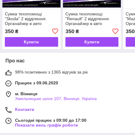
Сумка техопомощі
Сумка техопомощі
Сумк
"Skoda" 2 відділення.
"Renault" 2 відділення.
"Maz
Органайзер в авто
Органайзер в авто
Орга
52/13/18 см
52/13/18 см
52/1
350
350
350
₴
₴
Купити
Купити
Про нас
98% позитивних з 1365 відгуків за рік
Працює з 09.06.2020
м. Вінниця
Хмельницьке шосе 107, Вінниця, Україна
Контакти
Сьогодні працює з 09:00 до 17:00
Показати весь графік роботи