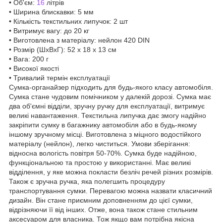
• Об'єм:
16
літрів
• Ширина блискавки: 5 мм
• Кількість текстильних липучок: 2 шт
• Витримує вагу: до 20 кг
• Виготовлена з матеріалу: нейлон 420 DIN
• Розмір (ШхВхГ): 52 х 18 х 13 см
• Вага: 200 г
• Високої якості
• Тривалий термін експлуатації
Сумка-органайзер підходить для будь-якого класу автомобіля.
Сумка стане чудовим помічником у далекій дорозі. Сумка має
два об'ємні відділи, зручну ручку для експлуатації, витримує
великі навантаження. Текстильна липучка дає змогу надійно
закріпити сумку в багажнику автомобіля або в будь-якому
іншому зручному місці. Виготовлена з міцного водостійкого
матеріалу (нейлон), легко чиститься. Умови зберігання:
відносна вологість повітря 50-70%. Сумка буде надійною,
функціональною та простою у використанні. Має великі
відділення, у яке можна покласти безліч речей різних розмірів.
Також є зручна ручка, яка полегшить процедуру
транспортування сумки. Перевагою можна назвати класичний
дизайн. Він стане приємним доповненням до цієї сумки,
відрізняючи її від інших. Отже, вона також стане стильним
аксесуаром для власника. Тож якщо вам потрібна якісна