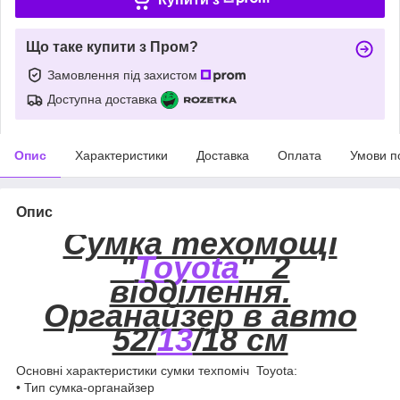
Що таке купити з Пром?
Замовлення під захистом
Доступна доставка
Опис
Характеристики
Доставка
Оплата
Умови п
Опис
Сумка техомощі
"
Toyota
" 2
відділення.
Органайзер в авто
52/
13
/18 см
Основні характеристики сумки техпоміч Toyota:
• Тип сумка-органайзер