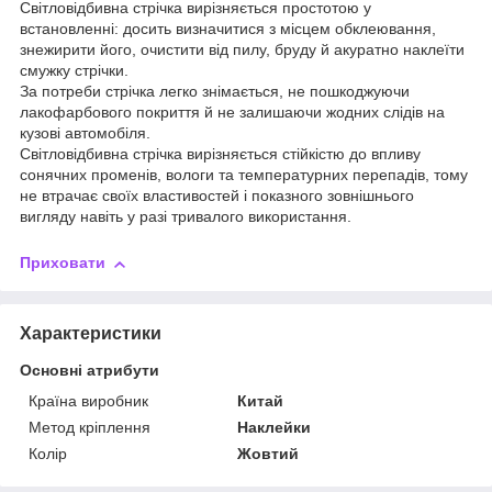
Світловідбивна стрічка вирізняється простотою у
встановленні: досить визначитися з місцем обклеювання,
знежирити його, очистити від пилу, бруду й акуратно наклеїти
смужку стрічки.
За потреби стрічка легко знімається, не пошкоджуючи
лакофарбового покриття й не залишаючи жодних слідів на
кузові автомобіля.
Світловідбивна стрічка вирізняється стійкістю до впливу
сонячних променів, вологи та температурних перепадів, тому
не втрачає своїх властивостей і показного зовнішнього
вигляду навіть у разі тривалого використання.
Приховати
Характеристики
Основні атрибути
Країна виробник
Китай
Метод кріплення
Наклейки
Колір
Жовтий