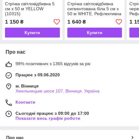
Стрічка світловідбивна 5
Стрічка світловідбивна
Стрі
см х 50 м YELLOW
сигментована біла 5 см х
черв
(10315)
50 м WHITE. Рефлективна
Рефл
стрічка
1 150
1 640
1 1
₴
₴
Купити
Купити
Про нас
98% позитивних з 1365 відгуків за рік
Працює з 09.06.2020
м. Вінниця
Хмельницьке шосе 107, Вінниця, Україна
Контакти
Сьогодні працює з 09:00 до 17:00
Показати весь графік роботи
Про нас