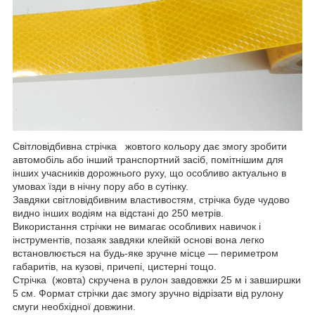
Світловідбивна стрічка жовтого кольору дає змогу зробити
автомобіль або інший транспортний засіб, помітнішим для
інших учасників дорожнього руху, що особливо актуально в
умовах їзди в нічну пору або в сутінку.
Завдяки світловідбивним властивостям, стрічка буде чудово
видно інших водіям на відстані до 250 метрів.
Використання стрічки не вимагає особливих навичок і
інструментів, позаяк завдяки клейкій основі вона легко
встановлюється на будь-яке зручне місце — периметром
габаритів, на кузові, причепі, цистерні тощо.
Стрічка (жовта) скручена в рулон завдовжки 25 м і завширшки
5 см. Формат стрічки дає змогу зручно відрізати від рулону
смуги необхідної довжини.