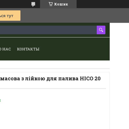
Кошик
О НАС
КОНТАКТЫ
масова з лійкою для палива HICO 20
и