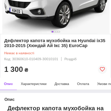
Дефлектор капота мухобойка на Hyundai ix35
2010-2015 (Хюндай Ай Ікс 35) EuroCap
Немає в наявності
Код: 30360610-010409-30010101
Роздріб
1 300
₴
Опис
Характеристики
Доставка
Оплата
Умови п
Опис
Дефлектор капота мухобойка на