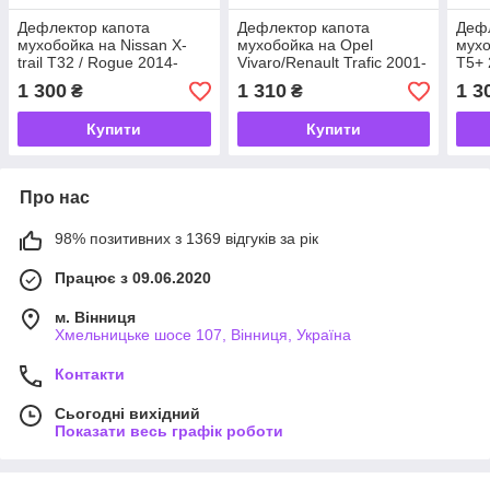
Дефлектор капота
Дефлектор капота
Дефл
мухобойка на Nissan X-
мухобойка на Opel
мухо
trail T32 / Rogue 2014-
Vivaro/Renault Trafic 2001-
T5+ 
2021 (нісан ріг ікс трейл)
2015, (Опель Віваро)
(фол
1 300
1 310
1 3
₴
₴
EuroCap
EuroCap
тран
Купити
Купити
Про нас
98% позитивних з 1369 відгуків за рік
Працює з 09.06.2020
м. Вінниця
Хмельницьке шосе 107, Вінниця, Україна
Контакти
Сьогодні вихідний
Показати весь графік роботи