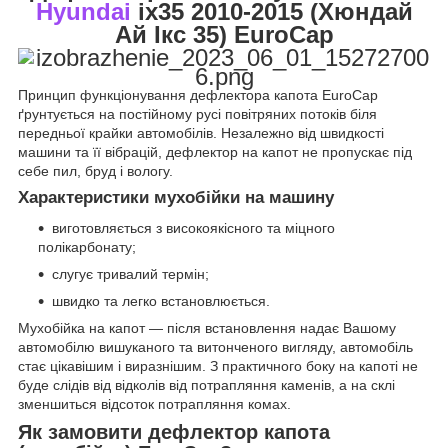
Hyundai
ix35 2010-2015 (Хюндай
Ай Ікс 35) EuroCap
Принцип функціонування дефлектора капота EuroCap
ґрунтується на постійному русі повітряних потоків біля
передньої крайки автомобілів. Незалежно від швидкості
машини та її вібрацій, дефлектор на капот не пропускає під
себе пил, бруд і вологу.
Характеристики мухобійки на машину
виготовляється з високоякісного та міцного
полікарбонату;
слугує тривалий термін;
швидко та легко встановлюється.
Мухобійка на капот — після встановлення надає Вашому
автомобілю вишуканого та витонченого вигляду, автомобіль
стає цікавішим і виразнішим. З практичного боку на капоті не
буде слідів від відколів від потрапляння каменів, а на склі
зменшиться відсоток потрапляння комах.
Як замовити дефлектор капота