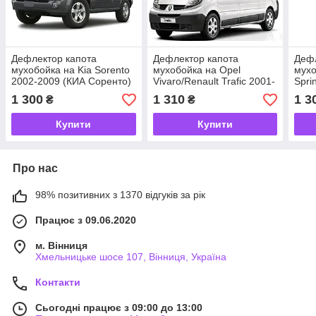
Дефлектор капота
Дефлектор капота
Дефл
мухобойка на Kia Sorento
мухобойка на Opel
мухо
2002-2009 (КИА Соренто)
Vivaro/Renault Trafic 2001-
Spri
EuroCap
2015, (Опель Віваро)
(Ме
1 300
1 310
1 3
₴
₴
EuroCap
Спри
Купити
Купити
Про нас
98% позитивних з 1370 відгуків за рік
Працює з 09.06.2020
м. Вінниця
Хмельницьке шосе 107, Вінниця, Україна
Контакти
Сьогодні працює з 09:00 до 13:00