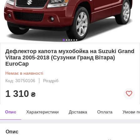
Дефлектор капота мухобойка на Suzuki Grand
Vitara 2005-2018 (Cузунки Гранд Вітара)
EuroCap
Немає в наявності
Код: 30750106
Роздріб
1 310
₴
Опис
Характеристики
Доставка
Оплата
Умови п
Опис