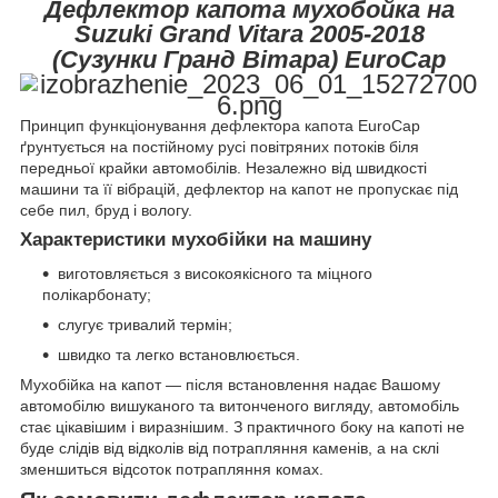
Дефлектор капота мухобойка на
Suzuki Grand Vitara 2005-2018
(Cузунки Гранд Вітара) EuroCap
Принцип функціонування дефлектора капота EuroCap
ґрунтується на постійному русі повітряних потоків біля
передньої крайки автомобілів. Незалежно від швидкості
машини та її вібрацій, дефлектор на капот не пропускає під
себе пил, бруд і вологу.
Характеристики мухобійки на машину
виготовляється з високоякісного та міцного
полікарбонату;
слугує тривалий термін;
швидко та легко встановлюється.
Мухобійка на капот — після встановлення надає Вашому
автомобілю вишуканого та витонченого вигляду, автомобіль
стає цікавішим і виразнішим. З практичного боку на капоті не
буде слідів від відколів від потрапляння каменів, а на склі
зменшиться відсоток потрапляння комах.