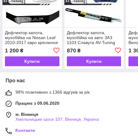
Дефлектор капота,
Дефлектор капота,
Дефл
мухобійка на Nissan Leaf
мухобійка на авто ЗАЗ
мухо
2010-2017 євро кріплення
1103 Славута AV-Tuning
Benz
AV-Tuning
2014
1 200
870
1 3
₴
₴
Віто
Купити
Купити
Про нас
98% позитивних з 1366 відгуків за рік
Працює з 09.06.2020
м. Вінниця
Хмельницьке шосе 107, Вінниця, Україна
Контакти