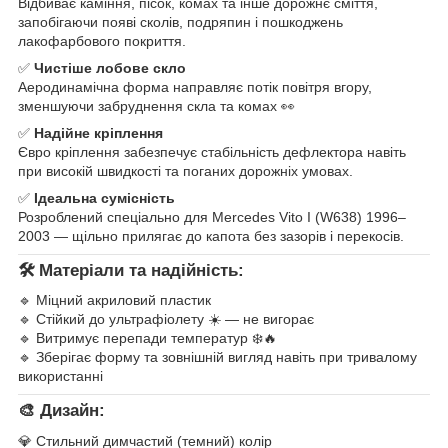
Відбиває каміння, пісок, комах та інше дорожнє сміття,
запобігаючи появі сколів, подряпин і пошкоджень
лакофарбового покриття.
✅
Чистіше лобове скло
Аеродинамічна форма направляє потік повітря вгору,
зменшуючи забруднення скла та комах 👀
✅
Надійне кріплення
Євро кріплення забезпечує стабільність дефлектора навіть
при високій швидкості та поганих дорожніх умовах.
✅
Ідеальна сумісність
Розроблений спеціально для Mercedes Vito I (W638) 1996–
2003 — щільно прилягає до капота без зазорів і перекосів.
🛠️ Матеріали та надійність:
🔹 Міцний акриловий пластик
🔹 Стійкий до ультрафіолету ☀️ — не вигорає
🔹 Витримує перепади температур ❄️🔥
🔹 Зберігає форму та зовнішній вигляд навіть при тривалому
використанні
🎨 Дизайн:
💎 Стильний димчастий (темний) колір