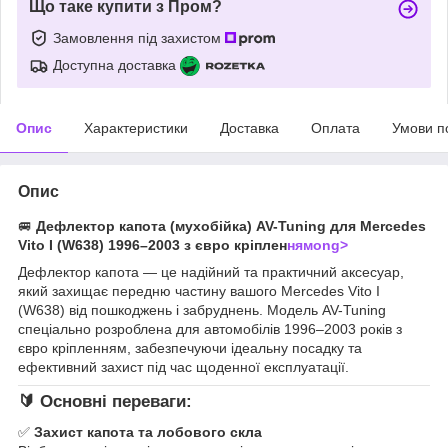
Що таке купити з Пром?
Замовлення під захистом
Доступна доставка
Опис
Характеристики
Доставка
Оплата
Умови п
Опис
🚐
Дефлектор капота (мухобійка) AV-Tuning для Mercedes
Vito I (W638) 1996–2003 з євро кріплен
нямong>
Дефлектор капота — це надійний та практичний аксесуар,
який захищає передню частину вашого Mercedes Vito I
(W638) від пошкоджень і забруднень. Модель AV-Tuning
спеціально розроблена для автомобілів 1996–2003 років з
євро кріпленням, забезпечуючи ідеальну посадку та
ефективний захист під час щоденної експлуатації.
🔰 Основні переваги:
✅
Захист капота та лобового скла