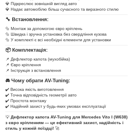
💎 Підкреслює зовнішній вигляд авто
💎 Надає автомобілю більш сучасного та виразного стилю
🔧 Встановлення:
🔩 Монтаж за допомогою євро кріплень
🔩 Швидка і зручна установка без свердління кузова
🔩 У комплекті є всі необхідні елементи для установки
📦 Комплектація:
📌 Дефлектор капота (мухобійка)
📌 Євро кріплення
📌 Інструкція з встановлення
🚘 Чому обрати AV-Tuning:
✔️ Висока якість виготовлення
✔️ Точна відповідність геометрії авто
✔️ Простота монтажу
✔️ Надійний захист у будь-яких умовах експлуатації
💡
Дефлектор капота AV-Tuning для Mercedes Vito I (W638)
з євро кріпленням — це ефективний захист, надійність і
стиль у кожній поїздці!
🚀