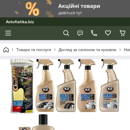
Avtofishka.biz
Товари та послуги
Догляд за салоном та кузовом
Наб