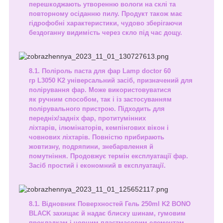
перешкоджають утворенню вологи на склі та
повторному осіданню пилу. Продукт також має
гідрофобні характеристики, чудово зберігаючи
бездоганну видимість через скло під час дощу.
Поліроль паста для фар Lamp doctor 60
гр L3050 K2
універсальний засіб, призначений для
полірування фар. Може використовуватися
як ручним способом, так і із застосуванням
полірувального пристрою. Підходить для
передніх/задніх фар, протитумінних
ліхтарів, ілюмінаторів, кемпінгових вікон і
човнових ліхтарів. Повністю прибирають
жовтизну, подряпини, знебарвлення й
помутніння. Продовжує термін експлуатації фар.
Засіб простий і економний в експлуатації.
Відновник Поверхностей Гель 250ml K2 BONO
BLACK
захищає й надає блиску шинам, гумовим
прокладкам і чорним пластмасовим елементам