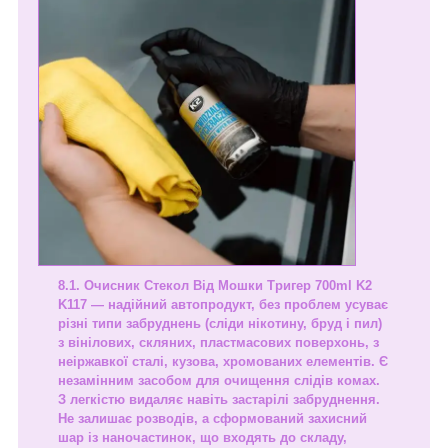
Очисник Стекол Від Мошки Тригер 700ml K2
K117
— надійний автопродукт, без проблем усуває
різні типи забруднень (сліди нікотину, бруд і пил)
з вінілових, скляних, пластмасових поверхонь, з
неіржавкої сталі, кузова, хромованих елементів. Є
незамінним засобом для очищення слідів комах.
З легкістю видаляє навіть застарілі забруднення.
Не залишає розводів, а сформований захисний
шар із наночастинок, що входять до складу,