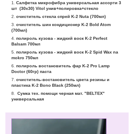
Салфетка микрофибра универсальная ассорти 3
шт (30х30) Vitol унив+полировка+стекло
очиститель стекла спрей K-2 Nuta (700мл)
очиститель шин кондиционер K-2 Bold Atom
(700мл)
полироль кузова - жидкий воск K-2 Perfect
Balsam 700мл
полироль кузова - жидкий воск K-2 Spid Wax na
mokro 750мл
полироль востановитель фар K-2 Pro Lamp
Doctor (60гр) паста
очиститель-востановитель цвета резины и
пластика K-2 Bono Black (250мл)
Сумка тех. помощи черная мат. "BELTEX"
универсальная