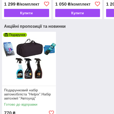
7 шт Подарунковий набір
Подарунковий набір
в ор
1 299
1 050
1 2
₴/комплект
₴/комплект
Купити
Купити
Акційні пропозиції та новинки
Подарунок
Подарунковий набір
автомобіліста "Helpix".Набір
автохімії "Автоухід"
Готово до відправки
770
₴