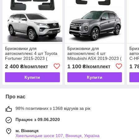
Бризковики для
Бризковики для
Бриз
автокомплекс 4 шт Toyota
автокомплекс 4 шт
авто
Fortuner 2015-2023 (
Mitsubishi ASX 2019-2023 (
C-HR
Передні та задні)
Передні та задні)
та з
2 400
1 100
1 7
₴/комплект
₴/комплект
Купити
Купити
Про нас
98% позитивних з 1368 відгуків за рік
Працює з 09.06.2020
м. Вінниця
Хмельницьке шосе 107, Вінниця, Україна