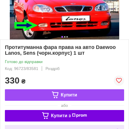
Протитуманна фара права на авто Daewoo
Lanos, Sens (чорн.корпус) 1 шт
Готово до відправки
Код: 96723/83581
Роздріб
330
₴
Купити
або
Купити з