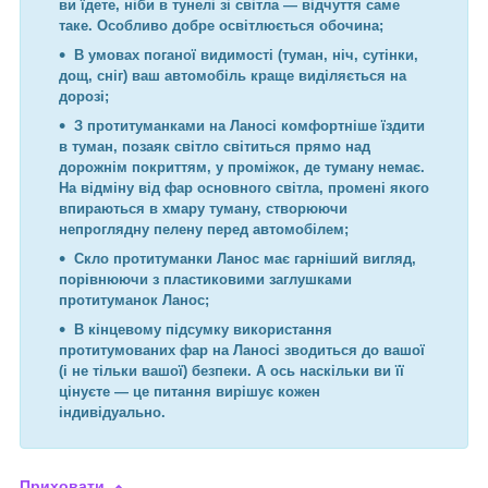
ви їдете, ніби в тунелі зі світла — відчуття саме
таке. Особливо добре освітлюється обочина;
В умовах поганої видимості (туман, ніч, сутінки,
дощ, сніг) ваш автомобіль краще виділяється на
дорозі;
З протитуманками на Ланосі комфортніше їздити
в туман, позаяк світло світиться прямо над
дорожнім покриттям, у проміжок, де туману немає.
На відміну від фар основного світла, промені якого
впираються в хмару туману, створюючи
непроглядну пелену перед автомобілем;
Скло протитуманки Ланос має гарніший вигляд,
порівнюючи з пластиковими заглушками
протитуманок Ланос;
В кінцевому підсумку використання
протитумованих фар на Ланосі зводиться до вашої
(і не тільки вашої) безпеки. А ось наскільки ви її
цінуєте — це питання вирішує кожен
індивідуально.
Приховати