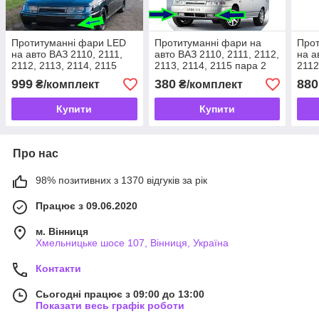
Протитуманні фари LED
Протитуманні фари на
Прот
на авто ВАЗ 2110, 2111,
авто ВАЗ 2110, 2111, 2112,
на а
2112, 2113, 2114, 2115
2113, 2114, 2115 пара 2
2112
40W 7 діодів (металічний
шт
W жо
999
380
880
₴/комплект
₴/комплект
корпус)
корп
Купити
Купити
Про нас
98% позитивних з 1370 відгуків за рік
Працює з 09.06.2020
м. Вінниця
Хмельницьке шосе 107, Вінниця, Україна
Контакти
Сьогодні працює з 09:00 до 13:00
Показати весь графік роботи