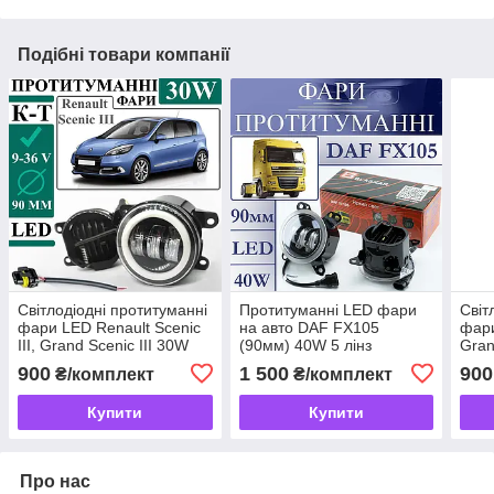
Подібні товари компанії
Світлодіодні протитуманні
Протитуманні LED фари
Світ
фари LED Renault Scenic
на авто DAF FX105
фари
III, Grand Scenic III 30W
(90мм) 40W 5 лінз
Gran
(90мм) з ангельськими
анге
900
1 500
900
₴/комплект
₴/комплект
очима ,комплект 2шт
,ком
Купити
Купити
Про нас