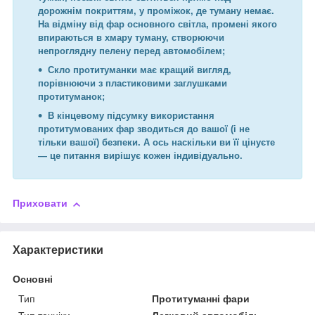
дорожнім покриттям, у проміжок, де туману немає.
На відміну від фар основного світла, промені якого
впираються в хмару туману, створюючи
непроглядну пелену перед автомобілем;
Скло протитуманки має кращий вигляд,
порівнюючи з пластиковими заглушками
протитуманок;
В кінцевому підсумку використання
протитумованих фар зводиться до вашої (і не
тільки вашої) безпеки. А ось наскільки ви її цінуєте
— це питання вирішує кожен індивідуально.
Приховати
Характеристики
Основні
Тип
Протитуманні фари