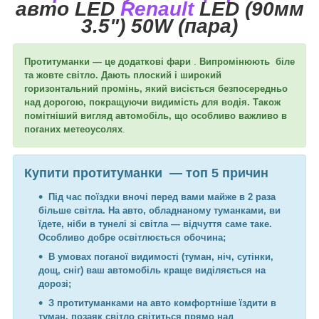
авто LED
Renault
LED (90мм
3.5") 50W (пара)
Протитуманки — це додаткові фари
.
Випромінюють біле
та жовте світло. Дають плоский і широкий
горизонтальний промінь, який висіється безпосередньо
над дорогою, покращуючи видимість для водія. Також
помітніший вигляд автомобіль, що особливо важливо в
поганих метеоусолях
.
Купити протитуманки — топ 5 причин
Під час поїздки вночі перед вами майже в 2 раза
більше світла. На авто, обладнаному туманками, ви
їдете, ніби в тунелі зі світла — відчуття саме таке.
Особливо добре освітлюється обочина;
В умовах поганої видимості (туман, ніч, сутінки,
дощ, сніг) ваш автомобіль краще виділяється на
дорозі;
З протитуманками на авто комфортніше їздити в
туман, позаяк світло світиться прямо над