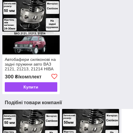
Автобафери силіконові на
задні пружини авто ВАЗ
2121, 21213, 21214 НІВА
(проставки, подушки
300
₴/комплект
пружини)
Купити
Подібні товари компанії