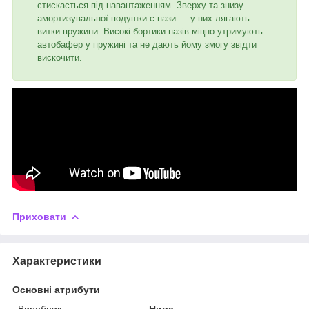
стискається під навантаженням. Зверху та знизу
амортизувальної подушки є пази — у них лягають
витки пружини. Високі бортики пазів міцно утримують
автобафер у пружині та не дають йому змогу звідти
вискочити.
Приховати
Характеристики
Основні атрибути
Виробник
Нива