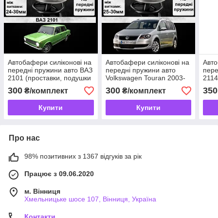
Автобафери силіконові на
Автобафери силіконові на
Авто
передні пружини авто ВАЗ
передні пружини авто
пере
2101 (проставки, подушки
Volkswagen Touran 2003-
2114
пружини)
2010 (проставки, подушки
поду
300
300
350
₴/комплект
₴/комплект
пружини)
Купити
Купити
Про нас
98% позитивних з 1367 відгуків за рік
Працює з 09.06.2020
м. Вінниця
Хмельницьке шосе 107, Вінниця, Україна
Контакти