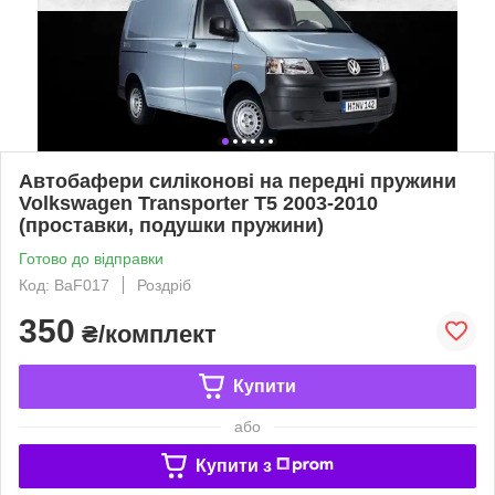
Автобафери силіконові на передні пружини
Volkswagen Transporter T5 2003-2010
(проставки, подушки пружини)
Готово до відправки
Код: BaF017
Роздріб
350
₴/комплект
Купити
або
Купити з