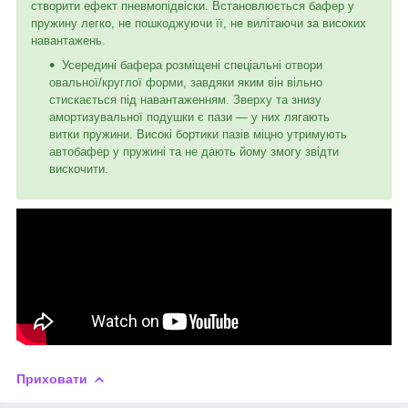
створити ефект пневмопідвіски. Встановлюється бафер у
пружину легко, не пошкоджуючи її, не вилітаючи за високих
навантажень.
Усередині бафера розміщені спеціальні отвори
овальної/круглої форми, завдяки яким він вільно
стискається під навантаженням. Зверху та знизу
амортизувальної подушки є пази — у них лягають
витки пружини. Високі бортики пазів міцно утримують
автобафер у пружині та не дають йому змогу звідти
вискочити.
Приховати