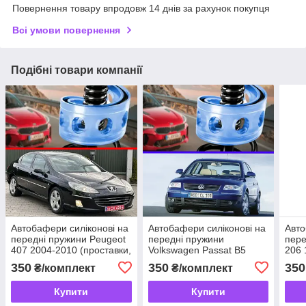
Повернення товару впродовж 14 днів за рахунок покупця
Всі умови повернення
Подібні товари компанії
Автобафери силіконові на
Автобафери силіконові на
Авто
передні пружини Peugeot
передні пружини
пере
407 2004-2010 (проставки,
Volkswagen Passat B5
206 
подушки пружини)
1996-2005 (проставки,
поду
350
350
350
₴/комплект
₴/комплект
подушки пружини)
Купити
Купити