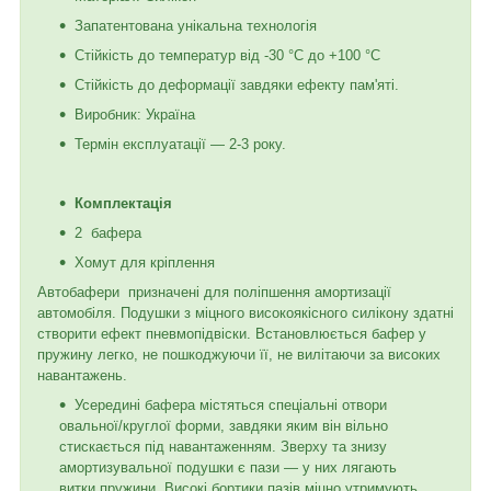
Запатентована унікальна технологія
Стійкість до температур від -30 °C до +100 °C
Стійкість до деформації завдяки ефекту пам'яті.
Виробник: Україна
Термін експлуатації — 2-3 року.
Комплектація
2 бафера
Хомут для кріплення
Автобафери призначені для поліпшення амортизації
автомобіля. Подушки з міцного високоякісного силікону здатні
створити ефект пневмопідвіски. Встановлюється бафер у
пружину легко, не пошкоджуючи її, не вилітаючи за високих
навантажень.
Усередині бафера містяться спеціальні отвори
овальної/круглої форми, завдяки яким він вільно
стискається під навантаженням. Зверху та знизу
амортизувальної подушки є пази — у них лягають
витки пружини. Високі бортики пазів міцно утримують