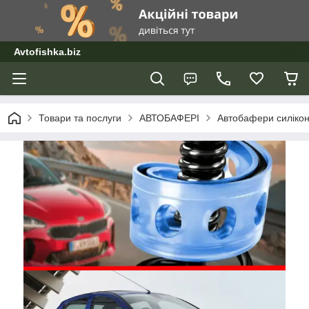
Avtofishka.biz
Товари та послуги
АВТОБАФЕРІ
Автобафери силікон