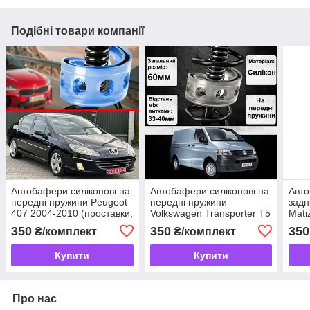
Подібні товари компанії
Автобафери силіконові на
Автобафери силіконові на
Авто
передні пружини Peugeot
передні пружини
задн
407 2004-2010 (проставки,
Volkswagen Transporter T5
Mati
подушки пружини)
2003-2010 (проставки,
(про
350
350
350
₴/комплект
₴/комплект
подушки пружини)
пруж
Купити
Купити
Про нас