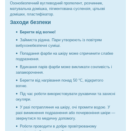
Озонобезпечний вуглеводний пропелент, розчинник,
матувальна домішка, пігментована суспензія, цільові
домішки, пластифікатор.
Заходи безпеки
Берегти від вогню!
Займиста рідина. Пари утворюють із повітрям
вибухонебезпечні суміші.
Попадання фарби на шкіру може спричинити слабке
подразнення.
Вдихання парів фарби може викликати сонливість і
запаморочення.
Берегти від нагрівання понад 50 °C, відкритого
вогню.
Під час роботи використовувати рукавички та захисні
окуляри.
У разі потрапляння на шкіру, очі промити водою. У
разі виникнення подразнення або почервоніння шкіри —
звернутися по медичну допомогу.
Роботи проводити в добре провітрюваному