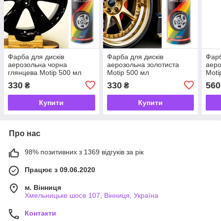
Фарба для дисків
Фарба для дисків
Фарб
аерозольна чорна
аерозольна золотиста
аеро
глянцева Motip 500 мл
Motip 500 мл
Moti
330
330
560
₴
₴
Купити
Купити
Про нас
98% позитивних з 1369 відгуків за рік
Працює з 09.06.2020
м. Вінниця
Хмельницьке шосе 107, Вінниця, Україна
Контакти