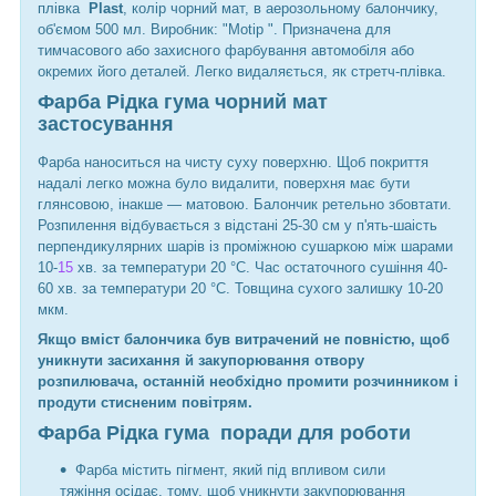
плівка
Plast
, колір чорний мат, в аерозольному балончику,
об'ємом 500 мл. Виробник: "Motip ". Призначена для
тимчасового або захисного фарбування автомобіля або
окремих його деталей. Легко видаляється, як стретч-плівка.
Фарба Рідка гума чорний мат
застосування
Фарба наноситься на чисту суху поверхню. Щоб покриття
надалі легко можна було видалити, поверхня має бути
глянсовою, інакше — матовою. Балончик ретельно збовтати.
Розпилення відбувається з відстані 25-30 см у п'ять-шаість
перпендикулярних шарів із проміжною сушаркою між шарами
10-
15
хв. за температури 20 °C. Час остаточного сушіння 40-
60 хв. за температури 20 °C. Товщина сухого залишку 10-20
мкм.
Якщо вміст балончика був витрачений не повністю, щоб
уникнути засихання й закупорювання отвору
розпилювача, останній необхідно промити розчинником і
продути стисненим повітрям.
Фарба Рідка гума поради для роботи
Фарба містить пігмент, який під впливом сили
тяжіння осідає, тому, щоб уникнути закупорювання