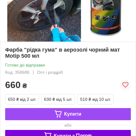
Фарба "рідка гума" в аерозолі чорний мат
Motip 500 мл
Готово до відправки
Код: 358686
Опт і роздріб
660
₴
650 ₴
від 2 шт.
630 ₴
від 5 шт.
510 ₴
від 10 шт.
Купити
або
Купити з