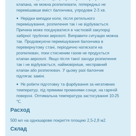
клапана, не можна розпилювати, попередньо не
перемішавши вміст балончика, упродовж 2-3 хв.
Нерідки випадки коли, після ретельного
перемішування, розпилення так і не відбувається.
Причина може поєднуватися в частковій закупорці
забірної трубочки аерозолі. Виправити ситуацію можна
так. Продовжуючи перемішування балончика в
перевернутому стані, періодично натискати на
розпилювач, поки стисненим газом не продується
клапан аерозолі. Якщо після такої заходи розпилення
так і не відбувається, найімовірніше, несправний
клапан або розпилювач. У цьому разі балончик
підлягає заміні.
Не робити підготовку та фарбування за негативних
температур, під прямими променями сонця, на гарячій
поверхні. Оптимальна температура застосування 10-25
°C.
Расход
500 мл на одношарове покриття площею 2,5-2,8 м2.
Склад