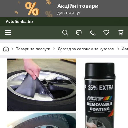
Avtofishka.biz
Товари та послуги
Догляд за салоном та кузовом
Ав