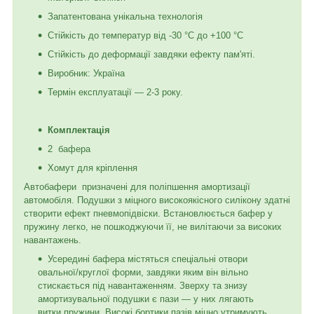
Запатентована унікальна технологія
Стійкість до температур від -30 °C до +100 °C
Стійкість до деформації завдяки ефекту пам'яті.
Виробник: Україна
Термін експлуатації — 2-3 року.
Комплектація
2 бафера
Хомут для кріплення
Автобафери призначені для поліпшення амортизації
автомобіля. Подушки з міцного високоякісного силікону здатні
створити ефект пневмопідвіски. Встановлюється бафер у
пружину легко, не пошкоджуючи її, не вилітаючи за високих
навантажень.
Усередині бафера містяться спеціальні отвори
овальної/круглої форми, завдяки яким він вільно
стискається під навантаженням. Зверху та знизу
амортизувальної подушки є пази — у них лягають
витки пружини. Високі бортики пазів міцно утримують