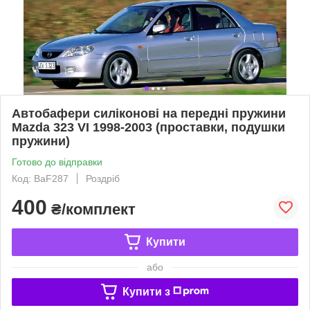
Автобафери силіконові на передні пружини
Mazda 323 VI 1998-2003 (проставки, подушки
пружини)
Готово до відправки
Код: BaF287
Роздріб
400
₴/комплект
Купити
або
Купити з