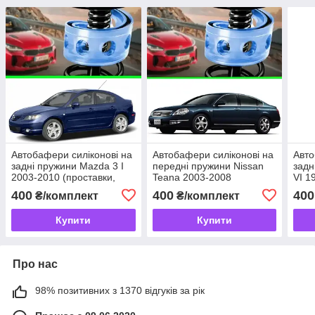
Автобафери силіконові на
Автобафери силіконові на
Авто
задні пружини Mazda 3 I
передні пружини Nissan
задн
2003-2010 (проставки,
Teana 2003-2008
VI 1
подушки пружини)
(проставки, подушки
поду
400
400
400
₴/комплект
₴/комплект
пружини)
Купити
Купити
Про нас
98% позитивних з 1370 відгуків за рік