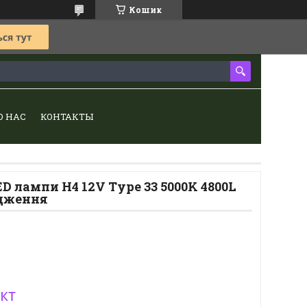
Кошик
О НАС
КОНТАКТЫ
ED лампи H4 12V Type 33 5000K 4800L
одження
кт