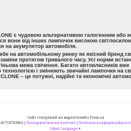
LONE є чудовою альтернативою галогенним або к
ться вони від інших лампочок високою світлосил
я на акумулятор автомобіля.
е на автомобільному ринку як якісний бренд сві
заміни протягом тривалого часу. Усі норми вста
іньова межа свічення. Багато автовласників вже 
 технологією і змінюють звичайні лампочки на св
CLONE – це потужні, надійні та економічні автом
Сайт створений на маркетплейсі
Prom.ua
AVTOFISHKA |
Поскаржитися на контент
|
Політика конфіденційності
Select Language
▼