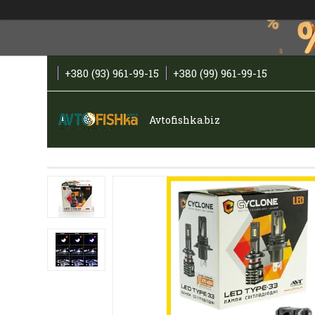
+380 (93) 961-99-15
+380 (99) 961-99-15
Avtofishka.biz