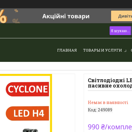
ГЛАВНАЯ
ТОВАРЫ И УСЛУГИ
Світлодіодні L
пасивне охол
Немає в наявності
Код:
249089
990 ₴/компле