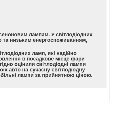
сеноновим лампам. У світлодіодних
ою та низьким енергоспоживанням,
тлодіодних ламп, які надійно
новлення в посадкове місце фари
гідно оцінили світлодіодні лампи
оїх авто на сучасну світлодіодну
обільні лампи за прийнятною ціною.