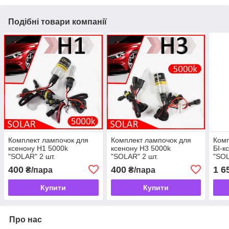
Подібні товари компанії
Комплект лампочок для
Комплект лампочок для
Комп
ксенону H1 5000k
ксенону H3 5000k
БІ-к
"SOLAR" 2 шт.
"SOLAR" 2 шт.
"SOL
Balla
400
400
1 6
₴/пара
₴/пара
Купити
Купити
Про нас