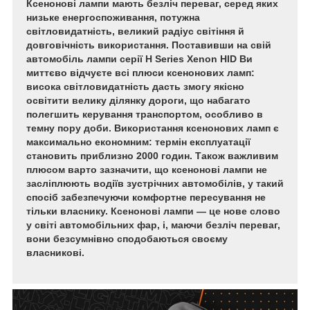
Ксенонові лампи мають безліч переваг, серед яких
низьке енергоспоживання, потужна
світловидатність, великий радіус світіння й
довговічність використання. Поставивши на свій
автомобіль лампи серії H Series Xenon HID Ви
миттєво відчуєте всі плюси ксенонових ламп:
висока світловидатність дасть змогу якісно
освітити велику ділянку дороги, що набагато
полегшить керування транспортом, особливо в
темну пору доби. Використання ксенонових ламп є
максимально економним: термін експлуатації
становить приблизно 2000 годин. Також важливим
плюсом варто зазначити, що ксенонові лампи не
засліплюють водіїв зустрічних автомобілів, у такий
спосіб забезпечуючи комфортне пересування не
тільки власнику. Ксенонові лампи — це нове слово
у світі автомобільних фар, і, маючи безліч переваг,
вони безсумнівно сподобаються своєму
власникові.