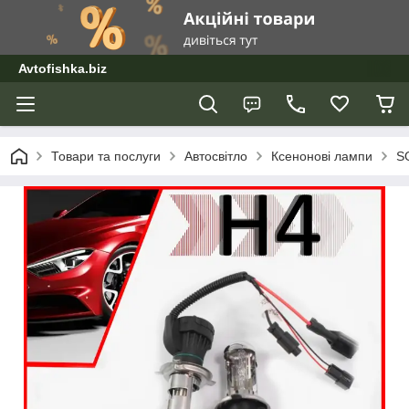
Avtofishka.biz
Товари та послуги
Автосвітло
Ксенонові лампи
S