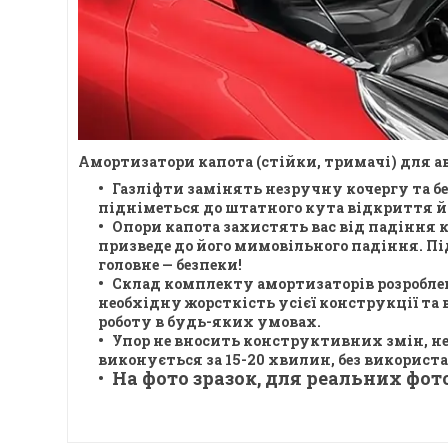
Амортизатори капота (стійки, тримачі) для ав
Газліфти замінять незручну кочергу та б
підніметься до штатного кута відкриття й 
Опори капота захистять вас від падіння к
призведе до його мимовільного падіння. Пі
головне — безпеки!
Склад комплекту амортизаторів розробле
необхідну жорсткість усієї конструкції та
роботу в будь-яких умовах.
Упор не вносить конструктивних змін, не
виконується за 15-20 хвилин, без використан
На фото зразок, для реальних фото