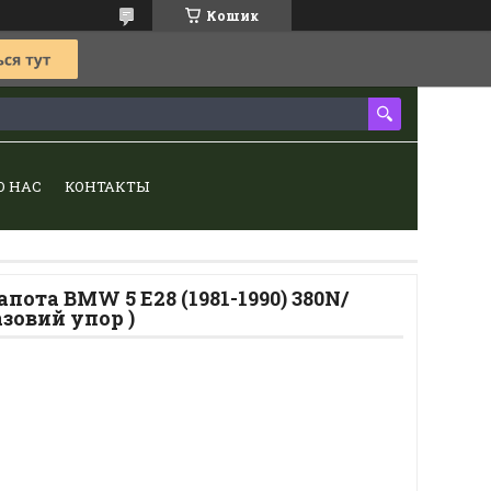
Кошик
О НАС
КОНТАКТЫ
пота BMW 5 E28 (1981-1990) 380N/
азовий упор )