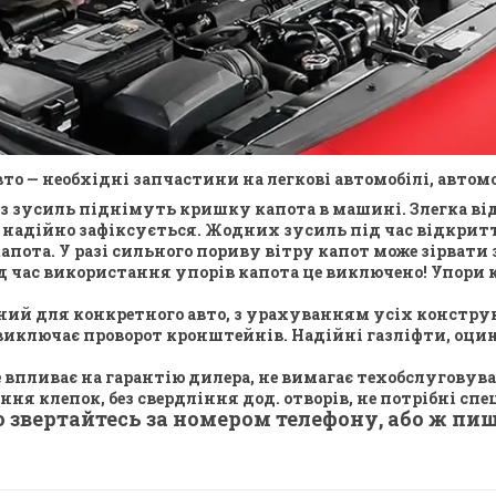
то — необхідні запчастини на легкові автомобілі, автомо
ез зусиль піднімуть кришку капота в машині. Злегка ві
надійно зафіксується. Жодних зусиль під час відкриття
апота. У разі сильного пориву вітру капот може зірвати 
д час використання упорів капота це виключено! Упори к
ний для конкретного авто, з урахуванням усіх констру
 виключає проворот кронштейнів. Надійні газліфти, оци
 впливає на гарантію дилера, не вимагає техобслугову
ня клепок, без свердління дод. отворів, не потрібні спе
 звертайтесь за номером телефону, або ж пиші