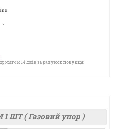
ціни
5
протягом 14 днів
за рахунок покупця
1 ШТ ( Газовий упор )