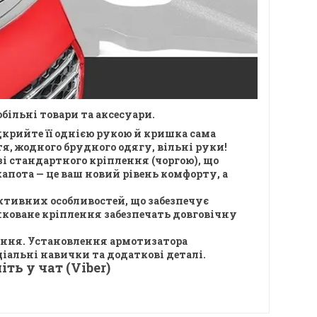
більні товари та аксесуари.
дкрийте її однією рукою й кришка сама
, жодного брудного одягу, вільні руки!
зі стандартного кріплення (чоргою), що
апота — це ваш новий рівень комфорту, а
ктивних особливостей, що забезпечує
нковане кріплення забезпечать довговічну
вання. Установлення армотизатора
ціальні навички та додаткові деталі.
ть у чат (Viber)