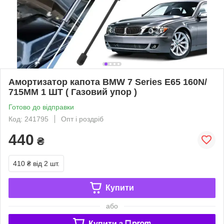
Амортизатор капота BMW 7 Series E65 160N/
715MM 1 ШТ ( Газовий упор )
Готово до відправки
Код: 241795
Опт і роздріб
440
₴
410 ₴
від 2 шт.
Купити
або
Купити з