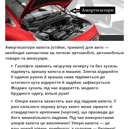
Амортизатори капота (стійки, тримачі) для авто —
необхідні запчастини на легкові автомобілі, автомобільні
товари та аксесуари.
Газліфти замінять незручну кочергу та без зусиль
піднімуть кришку капота в машині. Злегка відкрийте
її однією рукою й кришка сама підніметься до
штатного кута відкриття й надійно зафіксується.
Жодних зусиль під час відкриття, жодного
брудного одягу, вільні руки!
Опори капота захистять вас від падіння капота. У
разі сильного пориву вітру капот може зірвати зі
стандартного кріплення (чоргою), що призведе до
його мимовільного падіння. Під час використання
упорів капота це виключено! Упори капота — це
ваш новий рівень комфорту, а головне — безпеки!