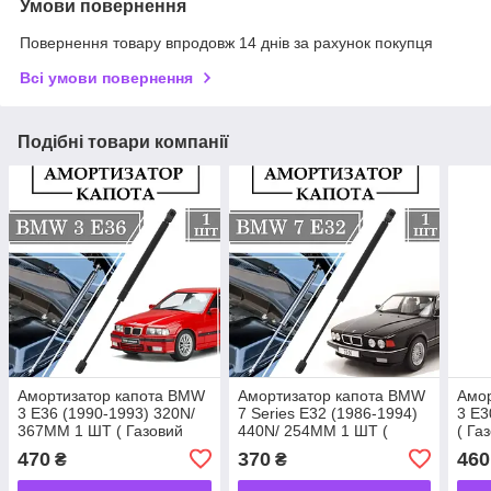
Умови повернення
Повернення товару впродовж 14 днів за рахунок покупця
Всі умови повернення
Подібні товари компанії
Амортизатор капота BMW
Амортизатор капота BMW
Амо
3 E36 (1990-1993) 320N/
7 Series E32 (1986-1994)
3 E3
367MM 1 ШТ ( Газовий
440N/ 254MM 1 ШТ (
( Га
упор )
Газовий упор )
470
370
460
₴
₴