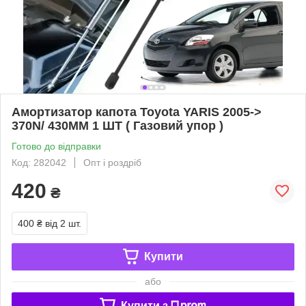
Амортизатор капота Toyota YARIS 2005->
370N/ 430MM 1 ШТ ( Газовий упор )
Готово до відправки
Код: 282042
Опт і роздріб
420
₴
400 ₴
від 2 шт.
Купити
або
Купити з