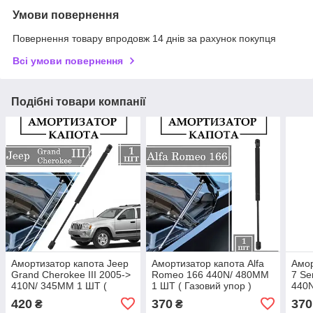
Умови повернення
Повернення товару впродовж 14 днів за рахунок покупця
Всі умови повернення
Подібні товари компанії
Амортизатор капота Jeep
Амортизатор капота Alfa
Амо
Grand Cherokee III 2005->
Romeo 166 440N/ 480MM
7 Se
410N/ 345MM 1 ШТ (
1 ШТ ( Газовий упор )
440N
Газовий упор )
Газо
420
370
370
₴
₴