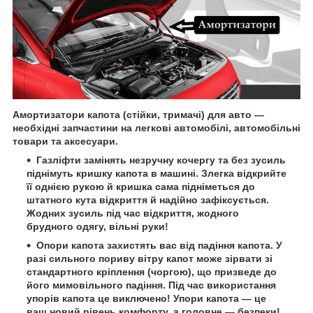
Амортизатори капота (стійки, тримачі) для авто —
необхідні запчастини на легкові автомобілі, автомобільні
товари та аксесуари.
Газліфти замінять незручну кочергу та без зусиль
піднімуть кришку капота в машині. Злегка відкрийте
її однією рукою й кришка сама підніметься до
штатного кута відкриття й надійно зафіксується.
Жодних зусиль під час відкриття, жодного
брудного одягу, вільні руки!
Опори капота захистять вас від падіння капота. У
разі сильного пориву вітру капот може зірвати зі
стандартного кріплення (чоргою), що призведе до
його мимовільного падіння. Під час використання
упорів капота це виключено! Упори капота — це
ваш новий рівень комфорту, а головне — безпеки!