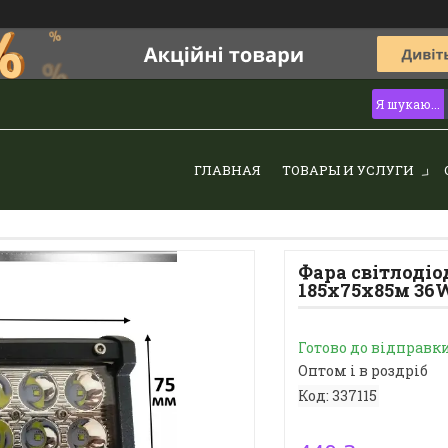
ГЛАВНАЯ
ТОВАРЫ И УСЛУГИ
Фара світлоді
185х75х85м 36W
Готово до відправк
Оптом і в роздріб
Код:
337115