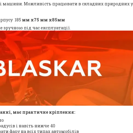
жні машини. Можливість працювати в складних природних у
орпусу 185
мм х75 мм х85мм
 зручною під час експлуатації.
танні, має практичне кріплення:
но
адусів і навіть нижче 40
ти фару на всіх типах автомобілів