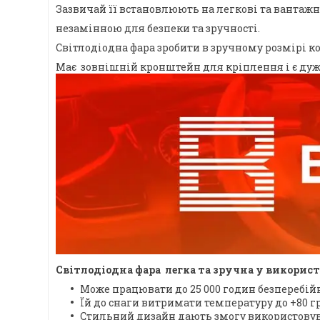
Зазвичай її встановлюють на легкові та ванта
незамінною для безпеки та зручності.
Світлодіодна фара зробити в зручному розмірі к
Має зовнішній кронштейн для кріплення і є дуже
Світлодіодна фара легка та зручна у викорис
Може працювати до 25 000 годин безперебій
Їй до снаги витримати температуру до +80 гр
Стильний дизайн дають змогу використовува