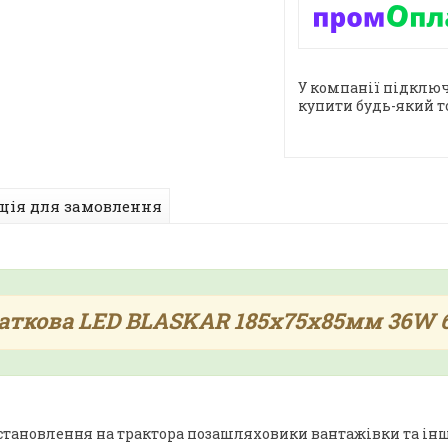
У компанії підключ
купити будь-який т
ція для замовлення
аткова LED BLASKAR 185х75х85мм 36W б
встановлення на трактора позашляховики вантажівки та інш